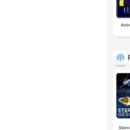
Astr
Stern