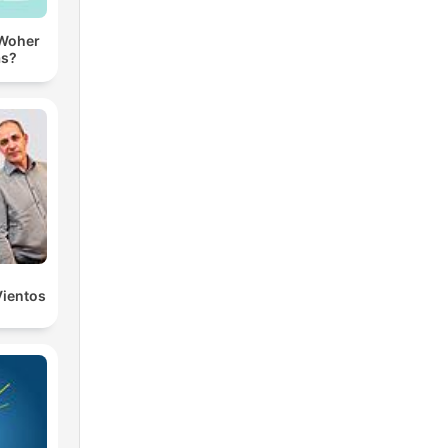
 Woher
as?
Vientos