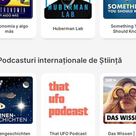
onomía y algo
Something 
Huberman Lab
más
Should Kn
Podcasturi internaționale de Știință
engeschichten
That UFO Podcast
Das Wissen 