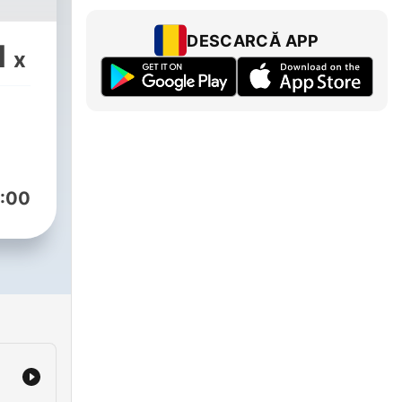
DESCARCĂ APP
1
x
:00