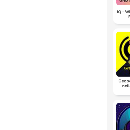
IQ - W
Geopo
nell