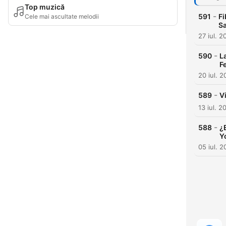
Top muzică
-
591
Fi
Cele mai ascultate melodii
Sa
27 iul. 2
-
590
L
F
20 iul. 
-
589
V
13 iul. 2
-
588
¿
Y
05 iul. 