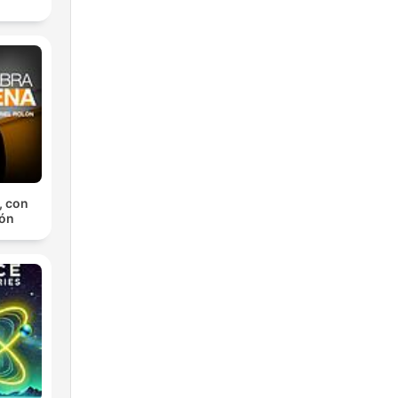
, con
lón