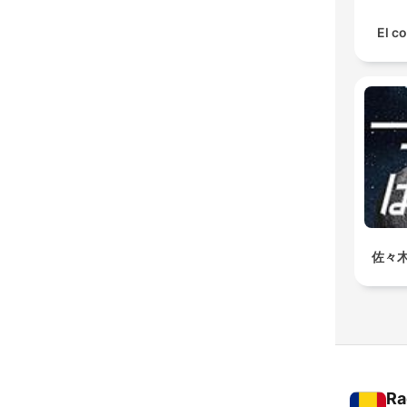
El co
佐々
Ra