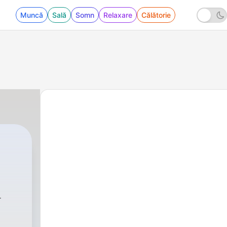
Muncă
Sală
Somn
Relaxare
Călătorie