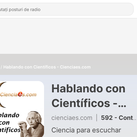
Hablando con Científicos - Cienciaes.com
Hablando con
Científicos -
Cienciaes.com
cienciaes.com
|
592 - Control de mosquitos transmisores del Virus de la Fiebre del Nilo. Hablamos con Rubén Bueno
Ciencia para escuchar