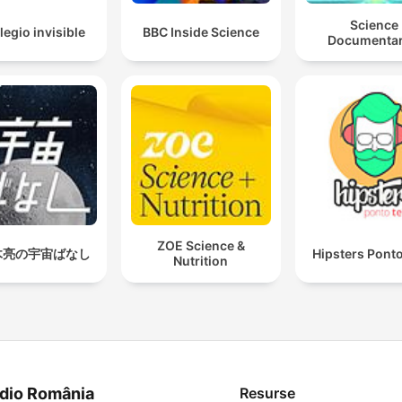
Science
legio invisible
BBC Inside Science
Documentar
ZOE Science &
木亮の宇宙ばなし
Hipsters Pont
Nutrition
dio România
Resurse