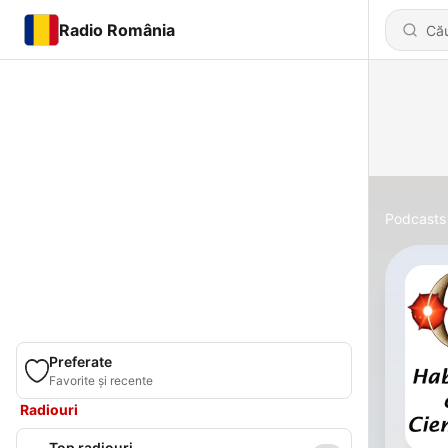
Radio România
Podcasts
Preferate
Favorite și recente
Radiouri
Top radiouri