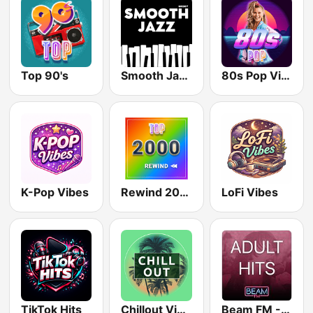
Top 90's
Smooth Jazz - Groov
80s Pop Vibes
K-Pop Vibes
Rewind 2000's
LoFi Vibes
TikTok Hits
Chillout Vibes
Beam FM - Adult Hits