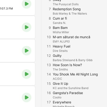
The Pussycat Dolls
107.3 FM
7
Redemption Song
Bob Marley & The Wailers
8
Cum ar fi
Sandra N.
9
Bam Bam
Misha Miller
10
M-am săturat de muncă
EMY ALUPEI
11
Heavy Fuel
Dire Straits
12
Guilty
Barbra Streisand & Barry Gibb
13
How Soon Is Now?
The Smiths
14
You Shook Me All Night Long
AC/DC
15
Give It Up
KC and the Sunshine Band
16
Gangsta's Paradise
Coolio
17
Everywhere
Michelle Branch