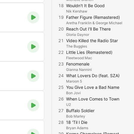
18
Wouldn't It Be Good
Nik Kershaw
19
Father Figure (Remastered)
Aretha Franklin & George Michael
20
Reach Out I'll Be There
Gloria Gaynor
21
Video Killed the Radio Star
The Buggles
22
Little Lies (Remastered)
Fleetwood Mac
23
Fenomenale
Gianna Nannini
24
What Lovers Do (feat. SZA)
Maroon 5
25
You Give Love a Bad Name
Bon Jovi
26
When Love Comes to Town
.
U2
27
Buffalo Soldier
Bob Marley
28
18 'Til I Die
Bryan Adams
29
Karma Chameleon (Remastered 2002)