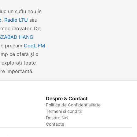
aduc un suflu nou în
o
,
Radio LTU
sau
n mod inovator. De
 SZABAD HANG
țele precum
CooL FM
imp ce oferă și o
 explorați toate
ire importantă.
Despre & Contact
Politica de Confidențialitate
Termeni și condiții
Despre Noi
Contacte