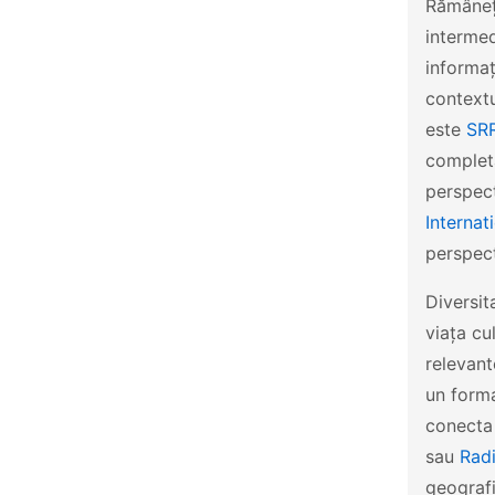
Rămâneți
intermed
informaț
contextu
este
SRR
completă
perspect
Internat
perspec
Diversit
viața cu
relevant
un forma
conecta 
sau
Radi
geografic