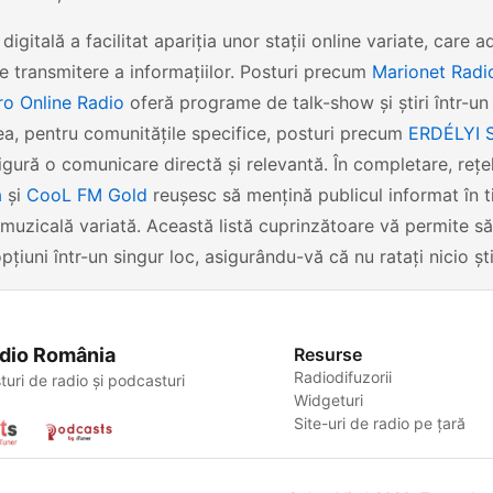
 digitală a facilitat apariția unor stații online variate, care 
 transmitere a informațiilor. Posturi precum
Marionet Radi
o Online Radio
oferă programe de talk-show și știri într-u
a, pentru comunitățile specifice, posturi precum
ERDÉLYI
gură o comunicare directă și relevantă. În completare, re
a
și
CooL FM Gold
reușesc să mențină publicul informat în t
 muzicală variată. Această listă cuprinzătoare vă permite să
pțiuni într-un singur loc, asigurându-vă că nu ratați nicio șt
dio România
Resurse
Radiodifuzorii
turi de radio și podcasturi
Widgeturi
Site-uri de radio pe țară