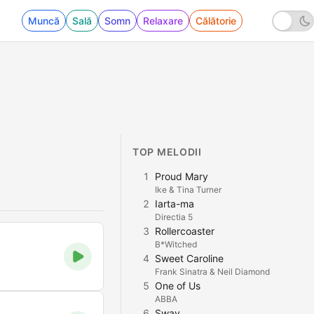
Muncă
Sală
Somn
Relaxare
Călătorie
TOP MELODII
1
Proud Mary
Ike & Tina Turner
2
Iarta-ma
Directia 5
3
Rollercoaster
B*Witched
4
Sweet Caroline
Frank Sinatra & Neil Diamond
5
One of Us
ABBA
6
Sway