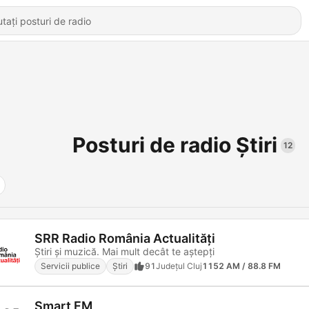
Posturi de radio Știri
12
SRR Radio România Actualităţi
Ştiri şi muzică. Mai mult decât te aştepţi
Servicii publice
Știri
91
Județul Cluj
1152 AM / 88.8 FM
Smart FM