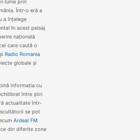
in lume prin
omânia. Într-o eră a
u a înțelege
ntal în acest peisaj
perire națională
 cei care caută o
și
Radio Romania
iecte globale și
mbină informația cu
ilibrat între știri
ă actualitate într-
scultătorii se pot
precum
Ardeal FM
ce din diferite zone