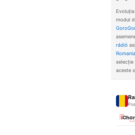
Evoluția
modul de
GoroGor
asemene
rádió
asi
Romani
selecție
aceste o
Ra
Pos