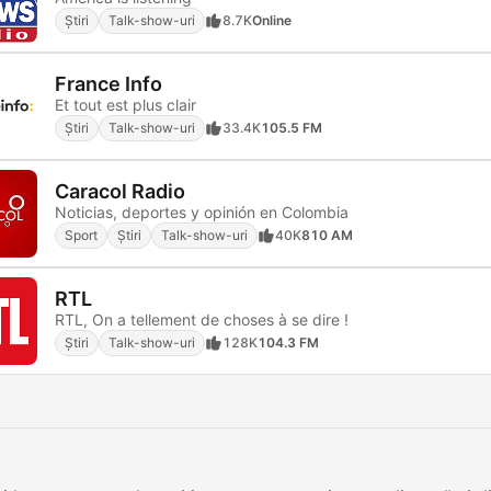
Știri
Talk-show-uri
8.7K
Online
France Info
Et tout est plus clair
Știri
Talk-show-uri
33.4K
105.5 FM
Caracol Radio
Noticias, deportes y opinión en Colombia
Sport
Știri
Talk-show-uri
40K
810 AM
RTL
RTL, On a tellement de choses à se dire !
Știri
Talk-show-uri
128K
104.3 FM