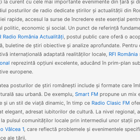
 la curent cu cele mai importante evenimente din țară și d
iul posturilor de radio dedicate știrilor și actualității din R
iei rapide, accesul la surse de încredere este esențial pentr
l politic, economic și social. Un punct de referință fundame
 Radio România Actualităţi
, postul public care oferă o aco
, buletine de știri obiective și analize aprofundate. Pentru
ivă internațională adaptată realităților locale,
RFI România
ional
reprezintă opțiuni excelente, aducând în prim-plan sub
tive europene.
atea posturilor de știri românești include și formate care î
lturală sau urbană. De exemplu,
Smart FM
propune un mix ech
e și un stil de viață dinamic, în timp ce
Radio Clasic FM
ofer
t elegant, adresat iubitorilor de cultură. La nivel regional, a
la pulsul comunităților locale prin intermediul unor stații 
o Vâlcea 1
, care reflectă problemele și evenimentele specifi
e ale țării.