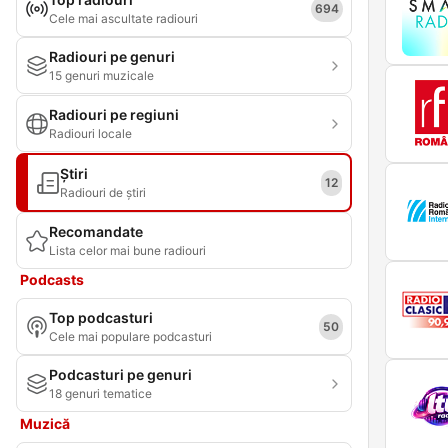
694
Cele mai ascultate radiouri
Radiouri pe genuri
15 genuri muzicale
Radiouri pe regiuni
Radiouri locale
Știri
12
Radiouri de știri
Recomandate
Lista celor mai bune radiouri
Podcasts
Top podcasturi
50
Cele mai populare podcasturi
Podcasturi pe genuri
18 genuri tematice
Muzică