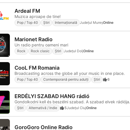
Ardeal FM
Muzica aproape de tine!
Pop / Top 40
Știri
Internațională
Județul Mureș
Online
Marionet Radio
Un radio pentru oameni mari
Rock
Rock clasic
Știri
Județul Dolj
Online
CooL FM Romania
Broadcasting across the globe all your music in one place.
Pop / Top 40
Contemporană pentru adulți
Știri
6
ERDÉLYI SZABAD HANG rádió
Gondolkodni kell és beszélni szabad. A szabad elvek rádiója
Știri
Alternativă / Indie
5
Județul Cluj
Online
GoroGoro Online Radio