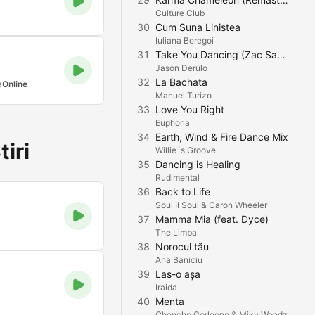
Culture Club
30
Cum Suna Linistea
Iuliana Beregoi
31
Take You Dancing (Zac Samuel Remix)
Jason Derulo
32
La Bachata
a
Online
Manuel Turizo
33
Love You Right
Euphoria
34
Earth, Wind & Fire Dance Mix
tiri
Willie´s Groove
35
Dancing is Healing
Rudimental
36
Back to Life
Soul II Soul & Caron Wheeler
37
Mamma Mia (feat. Dyce)
The Limba
38
Norocul tău
Ana Baniciu
39
Las-o așa
Iraida
40
Menta
Chencho Corleone & Miky Woodz