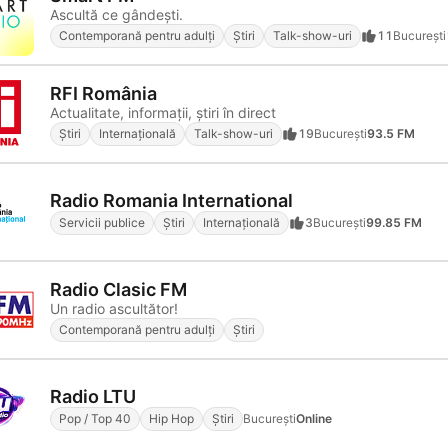
Ascultă ce gândești.
Contemporană pentru adulți
Știri
Talk-show-uri
11
Bucureşti
RFI România
Actualitate, informaţii, ştiri în direct
Știri
Internațională
Talk-show-uri
19
Bucureşti
93.5 FM
Radio Romania International
Servicii publice
Știri
Internațională
3
Bucureşti
99.85 FM
Radio Clasic FM
Un radio ascultător!
Contemporană pentru adulți
Știri
Radio LTU
Pop / Top 40
Hip Hop
Știri
Bucureşti
Online