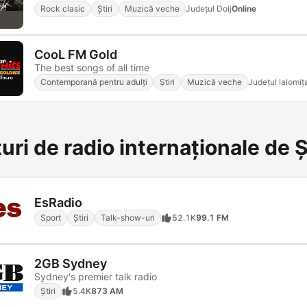
Rock clasic
Știri
Muzică veche
Județul Dolj
Online
CooL FM Gold
The best songs of all time
Contemporană pentru adulți
Știri
Muzică veche
Județul Ialomiț
uri de radio internaționale de Ș
EsRadio
Sport
Știri
Talk-show-uri
52.1K
99.1 FM
2GB Sydney
Sydney's premier talk radio
Știri
5.4K
873 AM