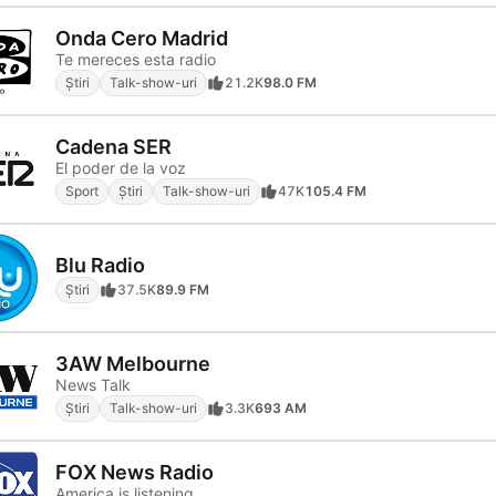
Onda Cero Madrid
Te mereces esta radio
Știri
Talk-show-uri
21.2K
98.0 FM
Cadena SER
El poder de la voz
Sport
Știri
Talk-show-uri
47K
105.4 FM
Blu Radio
Știri
37.5K
89.9 FM
3AW Melbourne
News Talk
Știri
Talk-show-uri
3.3K
693 AM
FOX News Radio
America is listening