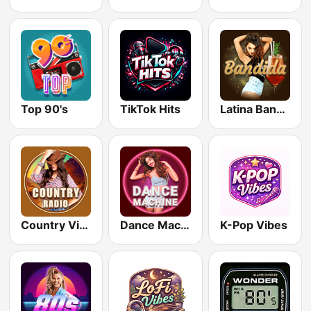
Top 90's
TikTok Hits
Latina Bandida!
Country Vibes
Dance Machine
K-Pop Vibes