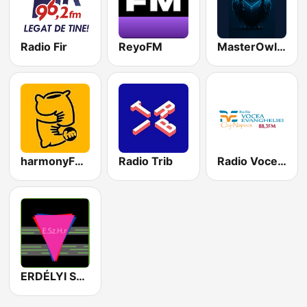
Radio Fir
ReyoFM
MasterOwl Radio
harmonyFM.ro
Radio Trib
Radio Voces Evangheliei 88.3 FM
ERDÉLYI SZABAD HANG rádió