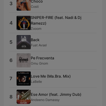
Choco
3
Costi
SNIPER-FIRE (feat. Nadi & Dj
4
Ramezz)
Zooom
Back
5
Fuat Avsel
Pe Frecventa
6
Omu Gnom
Love Me (Ma.Bra. Mix)
7
LaBelle
Ese Amor (feat. Jimmy Dub)
8
Andeeno Damassy