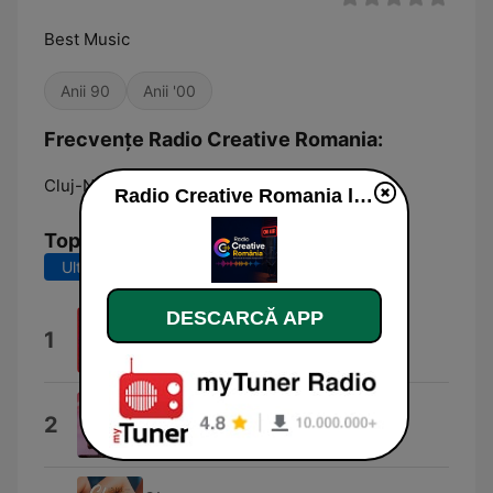
Best Music
Anii 90
Anii '00
Frecvențe Radio Creative Romania:
Cluj-Napoca:
DAB
Radio Creative Romania live
Top melodii
Ultimele 7 zile
Ultimele 30 de zile
DESCARCĂ APP
Up'n Away (feat. DJ Ramezz)
1
Timi Kullai
Morenita (Radio Mix)
2
Geo da Silva