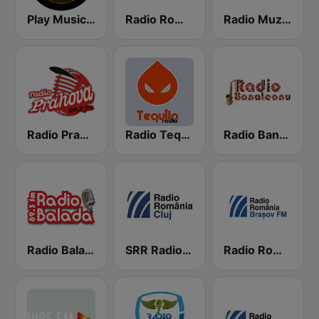
Play Music RO
Radio Romanian Popular
Radio Muzica Petrecere
Radio Prahova
Radio Tequila Petrecere
Radio Banateanu
Radio Balada
SRR Radio Cluj
Radio România Brașov FM