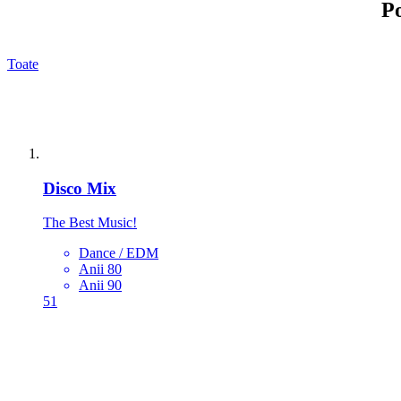
Po
Toate
Disco Mix
The Best Music!
Dance / EDM
Anii 80
Anii 90
51