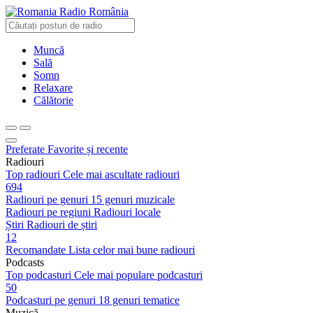
Radio România
Muncă
Sală
Somn
Relaxare
Călătorie
Preferate
Favorite și recente
Radiouri
Top radiouri
Cele mai ascultate radiouri
694
Radiouri pe genuri
15 genuri muzicale
Radiouri pe regiuni
Radiouri locale
Știri
Radiouri de știri
12
Recomandate
Lista celor mai bune radiouri
Podcasts
Top podcasturi
Cele mai populare podcasturi
50
Podcasturi pe genuri
18 genuri tematice
Muzică