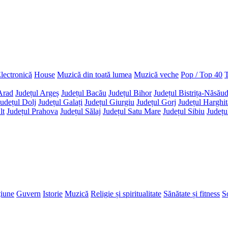
lectronică
House
Muzică din toată lumea
Muzică veche
Pop / Top 40
T
Arad
Județul Argeș
Județul Bacău
Județul Bihor
Județul Bistrița-Năsău
Județul Dolj
Județul Galați
Județul Giurgiu
Județul Gorj
Județul Harghit
lt
Județul Prahova
Județul Sălaj
Județul Satu Mare
Județul Sibiu
Județu
țiune
Guvern
Istorie
Muzică
Religie și spiritualitate
Sănătate și fitness
So