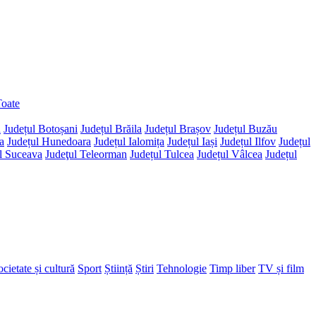
oate
d
Județul Botoșani
Județul Brăila
Județul Brașov
Județul Buzău
a
Județul Hunedoara
Județul Ialomița
Județul Iași
Județul Ilfov
Județul
l Suceava
Judeţul Teleorman
Județul Tulcea
Județul Vâlcea
Județul
cietate și cultură
Sport
Știință
Știri
Tehnologie
Timp liber
TV și film