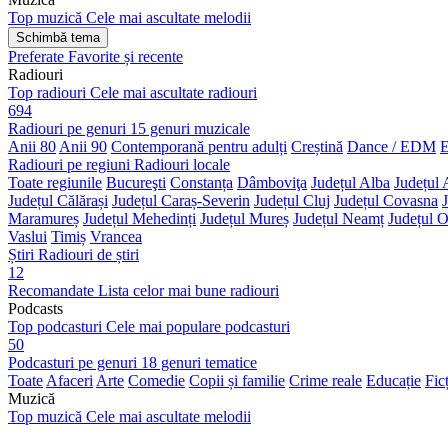
Top muzică
Cele mai ascultate melodii
Schimbă tema
Preferate
Favorite și recente
Radiouri
Top radiouri
Cele mai ascultate radiouri
694
Radiouri pe genuri
15 genuri muzicale
Anii 80
Anii 90
Contemporană pentru adulți
Creștină
Dance / EDM
E
Radiouri pe regiuni
Radiouri locale
Toate regiunile
Bucureşti
Constanța
Dâmboviţa
Județul Alba
Județul 
Județul Călărași
Județul Caraș-Severin
Județul Cluj
Județul Covasna
Maramureș
Județul Mehedinți
Județul Mureș
Județul Neamț
Județul O
Vaslui
Timiș
Vrancea
Știri
Radiouri de știri
12
Recomandate
Lista celor mai bune radiouri
Podcasts
Top podcasturi
Cele mai populare podcasturi
50
Podcasturi pe genuri
18 genuri tematice
Toate
Afaceri
Arte
Comedie
Copii și familie
Crime reale
Educație
Fic
Muzică
Top muzică
Cele mai ascultate melodii