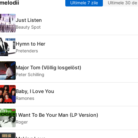
melodii
Ultimele 7 zile
Ultimele 30 de 
Just Listen
Beauty Spot
Hymn to Her
Pretenders
Major Tom (Völlig losgelöst)
Peter Schilling
Baby, I Love You
Ramones
I Want To Be Your Man (LP Version)
Roger