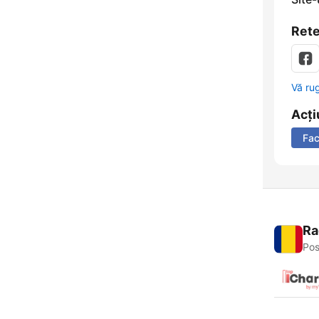
Rete
Vă ru
Acți
Fa
Ra
Pos