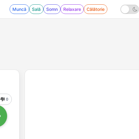
Muncă
Sală
Somn
Relaxare
Călătorie
0