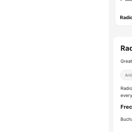
Radi
Rad
Great
Ani
Radio
every
Frec
Bucha