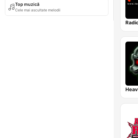
Top muzică
Cele mai ascultate melodii