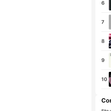
6
7
8
9
10
Co
Site