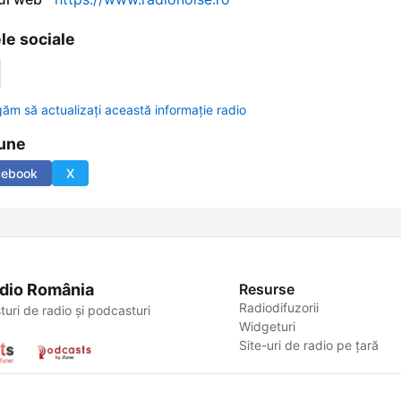
le sociale
găm să actualizați această informație radio
une
cebook
X
dio România
Resurse
Radiodifuzorii
turi de radio și podcasturi
Widgeturi
Site-uri de radio pe țară