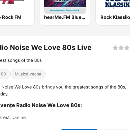
o Rock FM
hearMe.FM Blues Rock
Rock Klassik
io Noise We Love 80s Live
est songs of the 80s
i 80
Muzică veche
 Noise We Love 80s brings you the greatest songs of the 80s,
day.
vențe Radio Noise We Love 80s:
rest:
Online