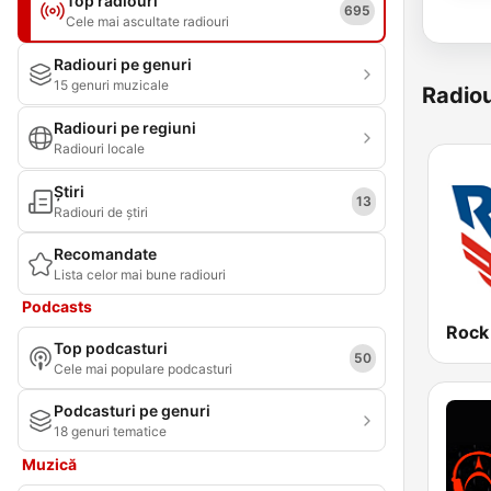
Top radiouri
695
Cele mai ascultate radiouri
Radiouri pe genuri
15 genuri muzicale
Radiou
Radiouri pe regiuni
Radiouri locale
Știri
13
Radiouri de știri
Recomandate
Lista celor mai bune radiouri
Podcasts
Rock
Top podcasturi
50
Cele mai populare podcasturi
Podcasturi pe genuri
18 genuri tematice
Muzică