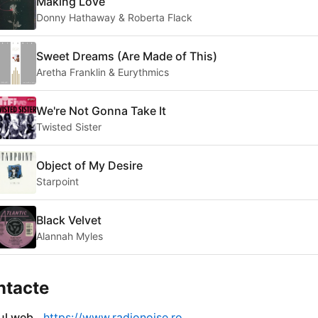
Making Love
Donny Hathaway & Roberta Flack
Sweet Dreams (Are Made of This)
Aretha Franklin & Eurythmics
We're Not Gonna Take It
Twisted Sister
Object of My Desire
Starpoint
Black Velvet
Alannah Myles
ntacte
-ul web
https://www.radionoise.ro