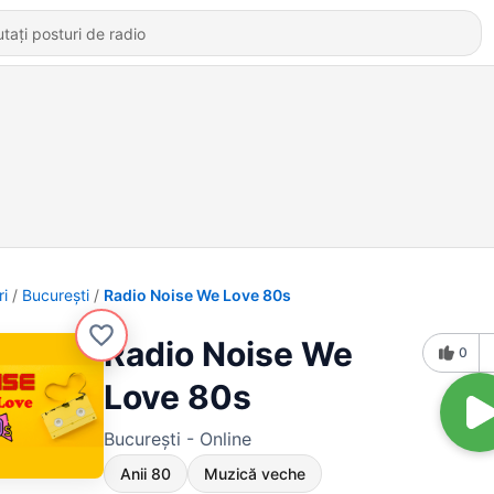
ri
Bucureşti
Radio Noise We Love 80s
Radio Noise We
0
Love 80s
Bucureşti - Online
Anii 80
Muzică veche