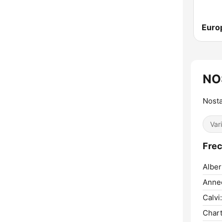
Euro
NO
Nosta
Var
Fre
Albert
Anne
Calvi:
Chart