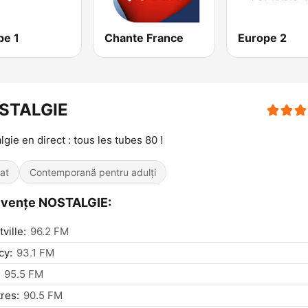
pe 1
Chante France
Europe 2
STALGIE
lgie en direct : tous les tubes 80 !
iat
Contemporană pentru adulți
cvențe NOSTALGIE:
ville:
96.2 FM
cy:
93.1 FM
95.5 FM
res:
90.5 FM