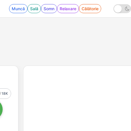
Muncă
Sală
Somn
Relaxare
Călătorie
18K