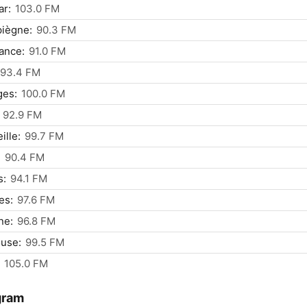
ar:
103.0 FM
iègne:
90.3 FM
ance:
91.0 FM
93.4 FM
ges:
100.0 FM
92.9 FM
ille:
99.7 FM
:
90.4 FM
s:
94.1 FM
es:
97.6 FM
ne:
96.8 FM
use:
99.5 FM
105.0 FM
gram