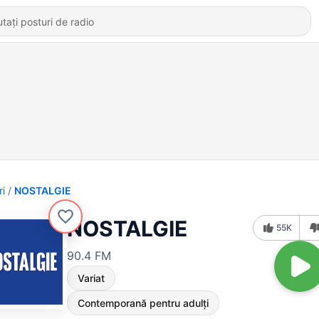
ri
NOSTALGIE
NOSTALGIE
55K
90.4 FM
Variat
Contemporană pentru adulți