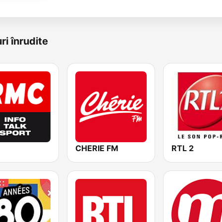
ri înrudite
CHERIE FM
RTL 2