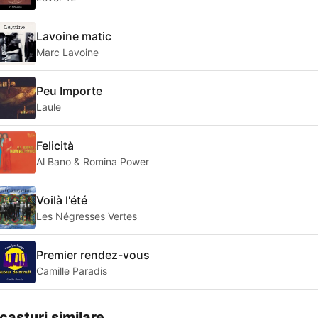
Lavoine matic
Marc Lavoine
Peu Importe
Laule
Felicità
Al Bano & Romina Power
Voilà l'été
Les Négresses Vertes
Premier rendez-vous
Camille Paradis
casturi similare