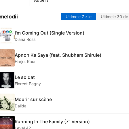
Aubert
melodii
Ultimele 7 zile
Ultimele 30 de 
I'm Coming Out (Single Version)
Diana Ross
Apnon Ka Saya (feat. Shubham Shirule)
Harjot Kaur
Le soldat
Florent Pagny
Mourir sur scène
Dalida
Running In The Family (7" Version)
Level 42