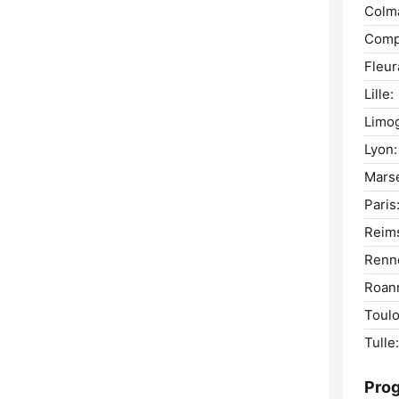
Colm
Comp
Fleur
Lille:
Limo
Lyon:
Marse
Paris
Reim
Renn
Roan
Toulo
Tulle:
Pro