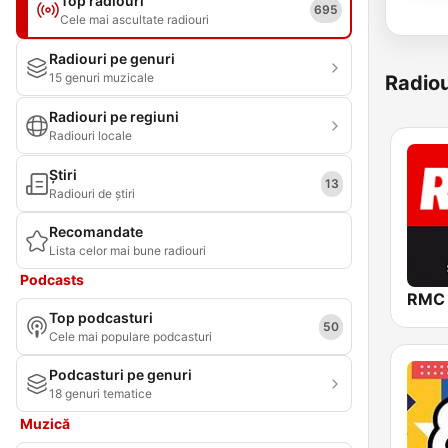
Top radiouri
695
Cele mai ascultate radiouri
Radiouri pe genuri
15 genuri muzicale
Radiou
Radiouri pe regiuni
Radiouri locale
Știri
13
Radiouri de știri
Recomandate
Lista celor mai bune radiouri
Podcasts
RMC
Top podcasturi
50
Cele mai populare podcasturi
Podcasturi pe genuri
18 genuri tematice
Muzică