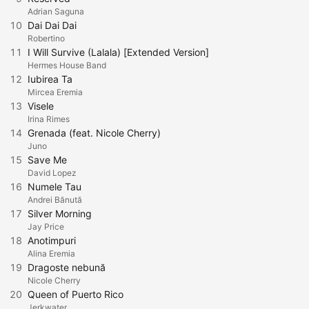
Adrian Saguna
10
Dai Dai Dai
Robertino
11
I Will Survive (Lalala) [Extended Version]
Hermes House Band
12
Iubirea Ta
Mircea Eremia
13
Visele
Irina Rimes
14
Grenada (feat. Nicole Cherry)
Juno
15
Save Me
David Lopez
16
Numele Tau
Andrei Bănută
17
Silver Morning
Jay Price
18
Anotimpuri
Alina Eremia
19
Dragoste nebună
Nicole Cherry
20
Queen of Puerto Rico
Jerkwater