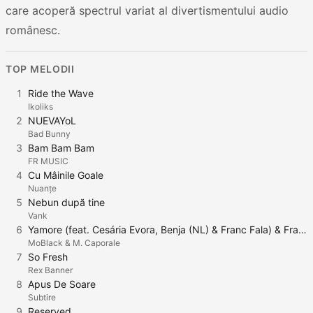
care acoperă spectrul variat al divertismentului audio
românesc.
TOP MELODII
1
Ride the Wave
Ikoliks
2
NUEVAYoL
Bad Bunny
3
Bam Bam Bam
FR MUSIC
4
Cu Mâinile Goale
Nuanțe
5
Nebun după tine
Vank
6
Yamore (feat. Cesária Evora, Benja (NL) & Franc Fala) & Franc Fala)
MoBlack & M. Caporale
7
So Fresh
Rex Banner
8
Apus De Soare
Subtire
9
Reserved