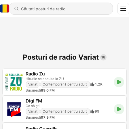
Posturi de radio Variat
18
Radio Zu
Hiturile se asculta la ZU
Variat
Contemporană pentru adulți
1.2K
Bucureşti
89.0 FM
Digi FM
Ca să știi
Variat
Contemporană pentru adulți
99
Bucureşti
97.9 FM
Radio Guerrilla