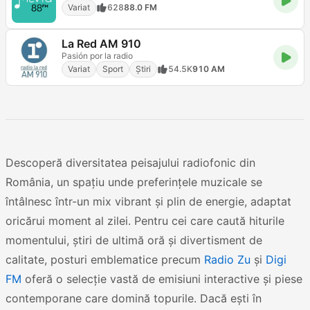
Variat
628
88.0 FM
La Red AM 910
Pasión por la radio
Variat
Sport
Știri
54.5K
910 AM
Descoperă diversitatea peisajului radiofonic din
România, un spațiu unde preferințele muzicale se
întâlnesc într-un mix vibrant și plin de energie, adaptat
oricărui moment al zilei. Pentru cei care caută hiturile
momentului, știri de ultimă oră și divertisment de
calitate, posturi emblematice precum
Radio Zu
și
Digi
FM
oferă o selecție vastă de emisiuni interactive și piese
contemporane care domină topurile. Dacă ești în