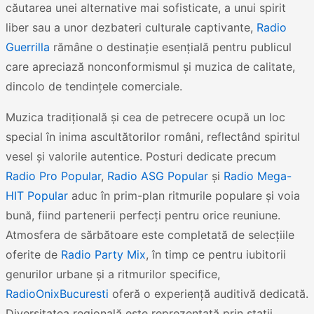
căutarea unei alternative mai sofisticate, a unui spirit
liber sau a unor dezbateri culturale captivante,
Radio
Guerrilla
rămâne o destinație esențială pentru publicul
care apreciază nonconformismul și muzica de calitate,
dincolo de tendințele comerciale.
Muzica tradițională și cea de petrecere ocupă un loc
special în inima ascultătorilor români, reflectând spiritul
vesel și valorile autentice. Posturi dedicate precum
Radio Pro Popular
,
Radio ASG Popular
și
Radio Mega-
HIT Popular
aduc în prim-plan ritmurile populare și voia
bună, fiind partenerii perfecți pentru orice reuniune.
Atmosfera de sărbătoare este completată de selecțiile
oferite de
Radio Party Mix
, în timp ce pentru iubitorii
genurilor urbane și a ritmurilor specifice,
RadioOnixBucuresti
oferă o experiență auditivă dedicată.
Diversitatea regională este reprezentată prin stații