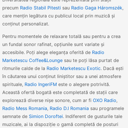
precum
Radio Stabil Pitesti
sau
Radio Gaga Háromszék
,
care mențin legătura cu publicul local prin muzică și
conținut personalizat.
Pentru momentele de relaxare totală sau pentru a crea
un fundal sonor rafinat, opțiunile sunt variate și
accesibile. Poți alege eleganța oferită de
Radio
Marketescu Coffee&Lounge
sau te poți lăsa purtat de
ritmurile calde de la
Radio Marketescu Exotic
. Dacă ești
în căutarea unui conținut liniștitor sau a unei atmosfere
spirituale,
Radio IngeriFM
este o alegere potrivită.
Această ofertă bogată este completată de stații care
explorează diverse nișe sonore, cum ar fi
OXO Radio
,
Radio Mess Romania
,
Radio D.I Romania
sau programele
semnate de
Simion Doroftei
. Indiferent de gusturile tale
muzicale, ai la dispoziție o gamă completă de posturi