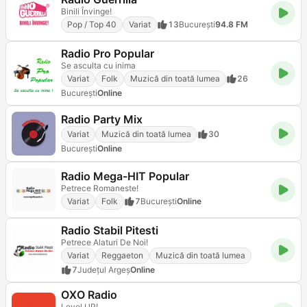
Binili Învinge!
Pop / Top 40
Variat
13
Bucureşti
94.8 FM
Radio Pro Popular
Se asculta cu inima
Variat
Folk
Muzică din toată lumea
26
Bucureşti
Online
Radio Party Mix
Variat
Muzică din toată lumea
30
Bucureşti
Online
Radio Mega-HIT Popular
Petrece Romaneste!
Variat
Folk
7
Bucureşti
Online
Radio Stabil Pitesti
Petrece Alaturi De Noi!
Variat
Reggaeton
Muzică din toată lumea
7
Județul Argeș
Online
OXO Radio
Level UP!