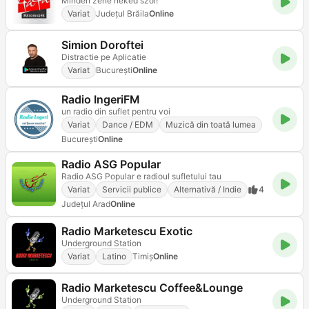
Minden zene neked szól!
Variat
Județul Brăila
Online
Simion Doroftei
Distractie pe Aplicatie
Variat
Bucureşti
Online
Radio IngeriFM
un radio din suflet pentru voi
Variat
Dance / EDM
Muzică din toată lumea
Bucureşti
Online
Radio ASG Popular
Radio ASG Popular e radioul sufletului tau
Variat
Servicii publice
Alternativă / Indie
4
Județul Arad
Online
Radio Marketescu Exotic
Underground Station
Variat
Latino
Timiș
Online
Radio Marketescu Coffee&Lounge
Underground Station