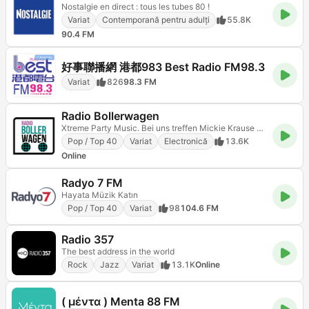
Nostalgie en direct : tous les tubes 80 !
Variat
Contemporană pentru adulți
55.8K
90.4 FM
好事聯播網 港都983 Best Radio FM98.3
Variat
826
98.3 FM
Radio Bollerwagen
Xtreme Party Music. Bei uns treffen Mickie Krause und Peter Wackel auf AC/DC und Scooter. Viel Spaß
Pop / Top 40
Variat
Electronică
13.6K
Online
Radyo 7 FM
Hayata Müzik Katın
Pop / Top 40
Variat
98
104.6 FM
Radio 357
The best address in the world
Rock
Jazz
Variat
13.1K
Online
( μέντα ) Menta 88 FM