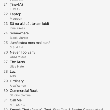
21
Ține-Mă
LUMAR
22
Laptop
Maureen
23
Să nu uiți cât te-am iubit
Irina Rimes
24
Somewhere
Black Marble
25
Jumătatea mea mai bună
3 Sud Est
26
Never Too Early
CDM Music
27
The Rush
Ultra Naté
28
Luz
AGST
29
Ordinary
Alex Warren
30
Commercial Rock
StudioKolomna
31
Call Me
MR. GONG
32
Smack That (Remix) [feat. Stat Quo & Bobby Creekwater]