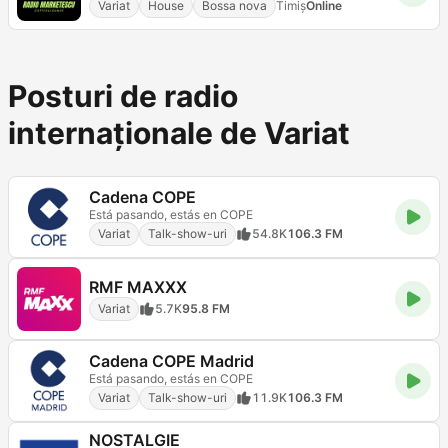
Variat
House
Bossa nova
Timiș
Online
Posturi de radio
internaționale de Variat
Cadena COPE
Está pasando, estás en COPE
Variat
Talk-show-uri
54.8K
106.3 FM
RMF MAXXX
Variat
5.7K
95.8 FM
Cadena COPE Madrid
Está pasando, estás en COPE
Variat
Talk-show-uri
11.9K
106.3 FM
NOSTALGIE