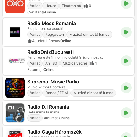
Variat
House
Electronică
9
Constanța
Online
Radio Mess Romania
E o placere sa asculti!
Variat
Reggaeton
Muzică din toată lumea
4
Județul Brașov
Online
RadioOnixBucuresti
Fericirea este în noi, niciodată în jurul nostru.
Variat
Anii 80
Muzică veche
1
Bucureşti
Online
Supremo-Music Radio
Music without borders
Variat
Dance / EDM
Muzică din toată lumea
Radio D.I Romania
Dela inima la inima!
Variat
Bucureşti
Online
Radio Gaga Háromszék