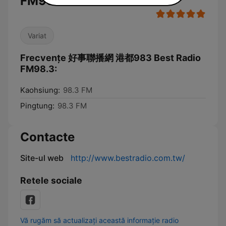
FM98.3
Variat
Frecvențe 好事聯播網 港都983 Best Radio
FM98.3:
Kaohsiung:
98.3 FM
Pingtung:
98.3 FM
Contacte
Site-ul web
http://www.bestradio.com.tw/
Retele sociale
Vă rugăm să actualizați această informație radio