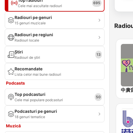
Top radiouri
695
Cele mai ascultate radiouri
Radiouri pe genuri
15 genuri muzicale
Radiou
Radiouri pe regiuni
Radiouri locale
Știri
13
Radiouri de știri
Recomandate
Lista celor mai bune radiouri
Podcasts
Top podcasturi
50
Cele mai populare podcasturi
Podcasturi pe genuri
18 genuri tematice
Muzică