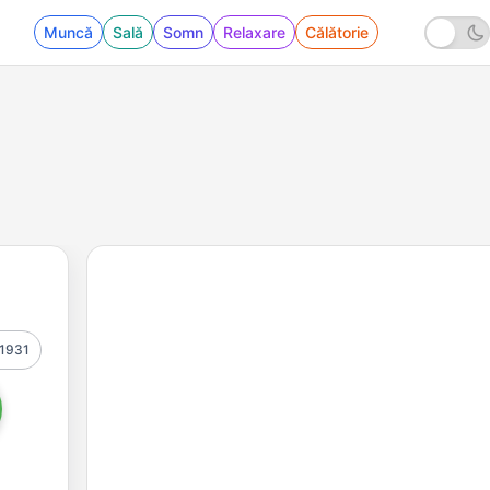
Muncă
Sală
Somn
Relaxare
Călătorie
1931