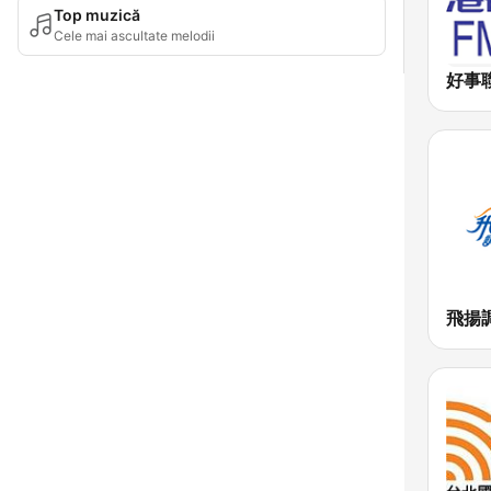
Top muzică
Cele mai ascultate melodii
飛揚調