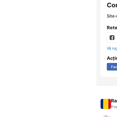
Co
Site
Rete
Vă ru
Acți
Fa
Ra
Pos