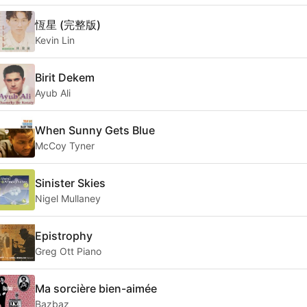
恆星 (完整版)
Kevin Lin
Birit Dekem
Ayub Ali
When Sunny Gets Blue
McCoy Tyner
Sinister Skies
Nigel Mullaney
Epistrophy
Greg Ott Piano
Ma sorcière bien-aimée
Bazbaz