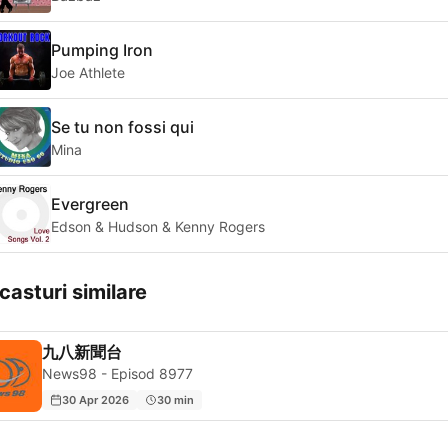
Pumping Iron
Joe Athlete
Se tu non fossi qui
Mina
Evergreen
Edson & Hudson & Kenny Rogers
casturi similare
九八新聞台
News98 - Episod 8977
30 Apr 2026
30 min