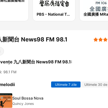
PBS - National Transportation
全國廣播 MRa
新聞台 News98 FM 98.1
i
cvențe 九八新聞台 News98 FM 98.1:
i:
98.1 FM
melodii
Ultimele 7 zile
Ultimele 30 de 
Soul Bossa Nova
Quincy Jones