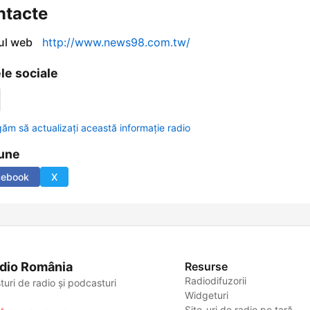
ntacte
-ul web
http://www.news98.com.tw/
le sociale
găm să actualizați această informație radio
une
cebook
X
dio România
Resurse
Radiodifuzorii
turi de radio și podcasturi
Widgeturi
Site-uri de radio pe țară