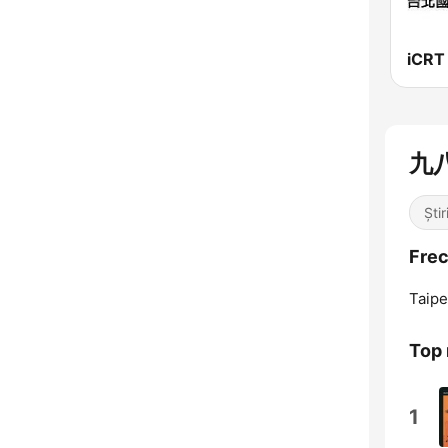
iCRT
九八
Știr
Fre
Taipe
Top 
1