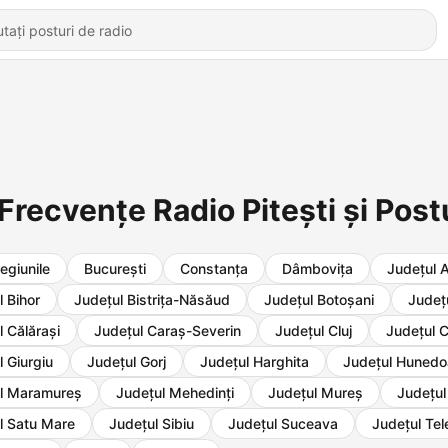
Frecvențe Radio Pitești și Post
egiunile
Bucureşti
Constanța
Dâmboviţa
Județul 
l Bihor
Județul Bistrița-Năsăud
Județul Botoșani
Județu
l Călărași
Județul Caraș-Severin
Județul Cluj
Județul 
l Giurgiu
Județul Gorj
Județul Harghita
Județul Hunedo
l Maramureș
Județul Mehedinți
Județul Mureș
Județu
l Satu Mare
Județul Sibiu
Județul Suceava
Judeţul Te