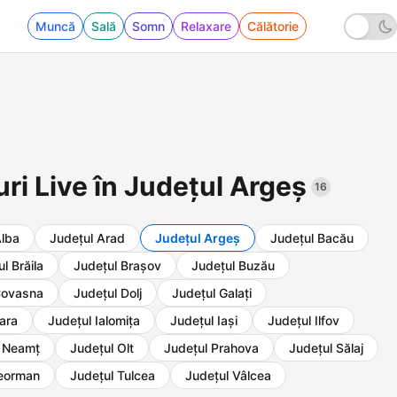
Muncă
Sală
Somn
Relaxare
Călătorie
uri Live în Județul Argeș
16
Alba
Județul Arad
Județul Argeș
Județul Bacău
l Brăila
Județul Brașov
Județul Buzău
Covasna
Județul Dolj
Județul Galați
ara
Județul Ialomița
Județul Iași
Județul Ilfov
l Neamț
Județul Olt
Județul Prahova
Județul Sălaj
leorman
Județul Tulcea
Județul Vâlcea