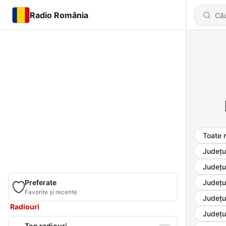
Radio România
Toate r
Județu
Județu
Preferate
Județu
Favorite și recente
Județu
Radiouri
Județu
Top radiouri