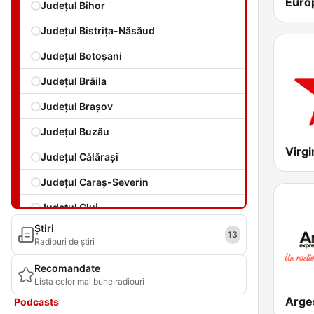
Euro
Județul Bihor
Județul Bistrița-Năsăud
Județul Botoșani
Județul Brăila
Județul Brașov
Județul Buzău
Virgi
Județul Călărași
Județul Caraș-Severin
Județul Cluj
Știri
Județul Covasna
13
Radiouri de știri
Județul Dolj
Recomandate
Lista celor mai bune radiouri
Județul Galați
Arge
Podcasts
Județul Giurgiu