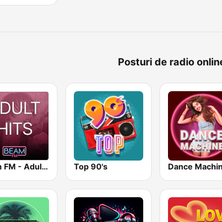
Posturi de radio onlin
Beam FM - Adult Hits
Top 90's
Dance Machi