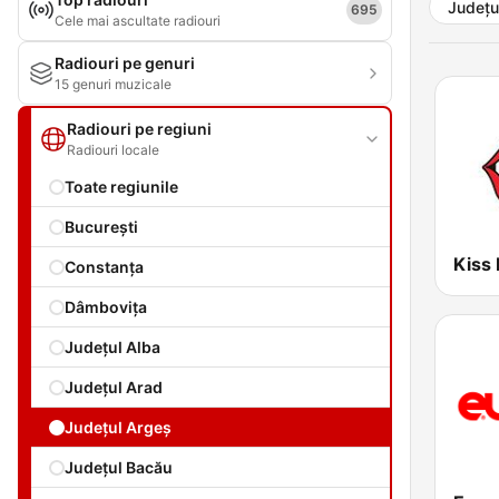
Județul
695
Cele mai ascultate radiouri
Radiouri pe genuri
15 genuri muzicale
Radiouri pe regiuni
Radiouri locale
Toate regiunile
Bucureşti
Kiss
Constanța
Dâmboviţa
Județul Alba
Județul Arad
Județul Argeș
Județul Bacău