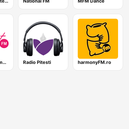
Radio Stabil Pitesti
National FM
MFM Dance
Sweet FM Romania
Radio Pitesti
harmonyFM.ro