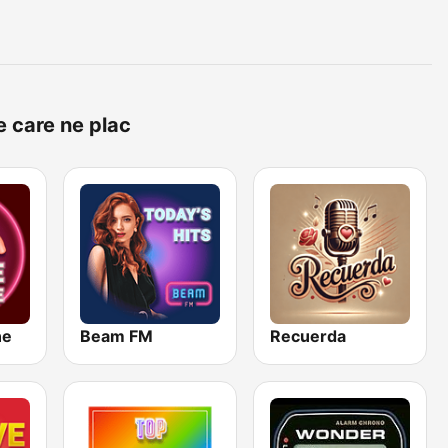
e care ne plac
ne
Beam FM
Recuerda