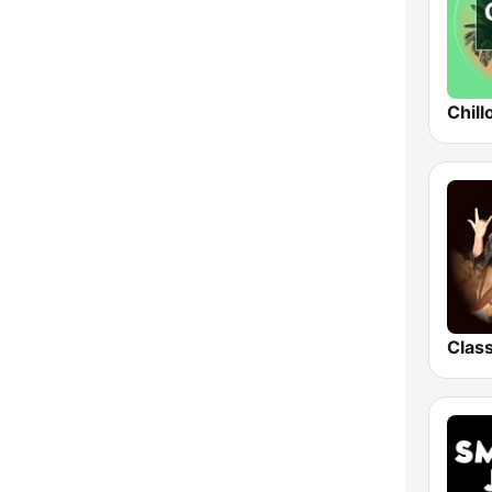
Județul Sălaj
Județul Satu Mare
Județul Sibiu
Chill
Județul Suceava
Judeţul Teleorman
Județul Tulcea
Județul Vâlcea
Județul Vaslui
Timiș
Vrancea