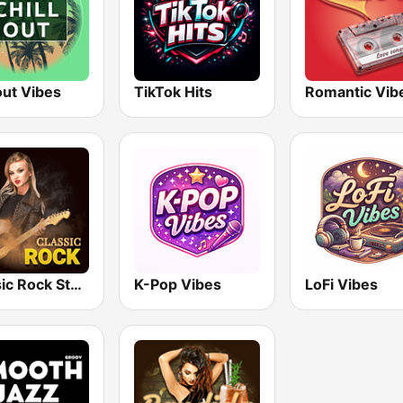
out Vibes
TikTok Hits
Romantic Vib
Classic Rock Station
K-Pop Vibes
LoFi Vibes