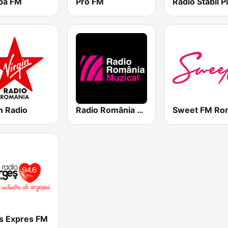
pa FM
Pro FM
n Radio
Radio România Muzical
s Expres FM