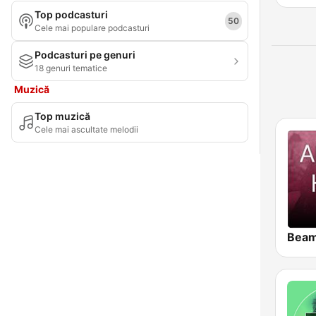
Top podcasturi
Județul Gorj
50
Cele mai populare podcasturi
Județul Harghita
Podcasturi pe genuri
18 genuri tematice
Județul Hunedoara
Muzică
Județul Ialomița
Top muzică
Județul Iași
Cele mai ascultate melodii
Județul Ilfov
Județul Maramureș
Județul Mehedinți
Județul Mureș
Județul Neamț
Județul Olt
Județul Prahova