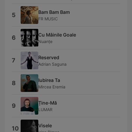
Bam Bam Bam
5
FR MUSIC
Cu Mâinile Goale
6
Nuanțe
Reserved
7
Adrian Saguna
Iubirea Ta
8
Mircea Eremia
Ține-Mă
9
LUMAR
Visele
10