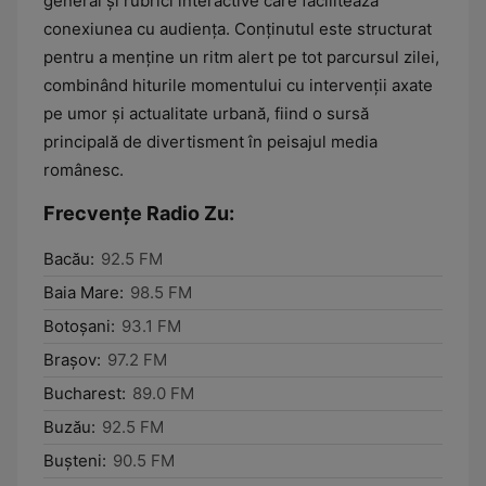
general și rubrici interactive care facilitează
conexiunea cu audiența. Conținutul este structurat
pentru a menține un ritm alert pe tot parcursul zilei,
combinând hiturile momentului cu intervenții axate
pe umor și actualitate urbană, fiind o sursă
principală de divertisment în peisajul media
românesc.
Frecvențe Radio Zu:
Bacău:
92.5 FM
Baia Mare:
98.5 FM
Botoşani:
93.1 FM
Braşov:
97.2 FM
Bucharest:
89.0 FM
Buzău:
92.5 FM
Buşteni:
90.5 FM