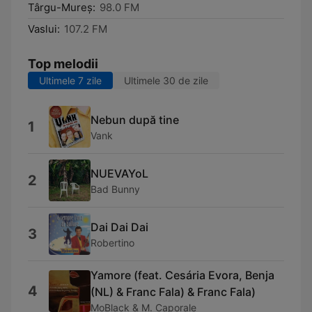
Târgu-Mureş:
98.0 FM
Vaslui:
107.2 FM
Top melodii
Ultimele 7 zile
Ultimele 30 de zile
Nebun după tine
1
Vank
NUEVAYoL
2
Bad Bunny
Dai Dai Dai
3
Robertino
Yamore (feat. Cesária Evora, Benja
4
(NL) & Franc Fala) & Franc Fala)
MoBlack & M. Caporale