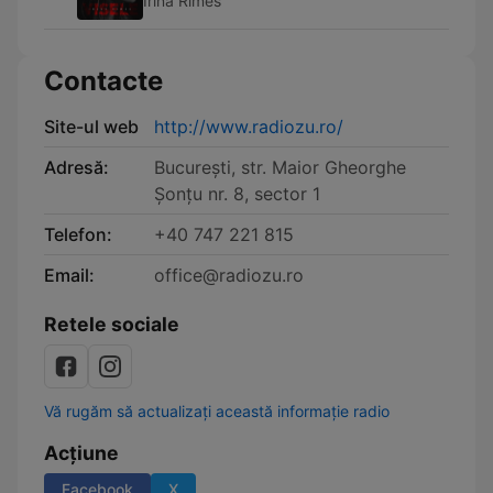
Irina Rimes
Contacte
Site-ul web
http://www.radiozu.ro/
Adresă:
Bucureşti, str. Maior Gheorghe
Şonţu nr. 8, sector 1
Telefon:
+40 747 221 815
Email:
office@radiozu.ro
Retele sociale
Vă rugăm să actualizați această informație radio
Acțiune
Facebook
X