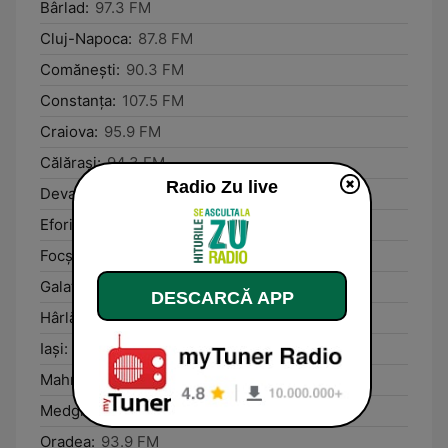
Bârlad:
97.3 FM
Cluj-Napoca:
87.8 FM
Comăneşti:
90.3 FM
Constanţa:
107.5 FM
Craiova:
95.9 FM
Călăraşi:
94.3 FM
Radio Zu live
Deva:
89.3 FM
Eforie Nord:
100.6 FM
Focşani:
89.4 FM
Galaţi:
94.8 FM
DESCARCĂ APP
Hârlău:
105.3 FM
Iaşi:
104.0 FM
Mahmudia:
88.9 FM
Medgidia:
95.1 FM
Oradea:
93.9 FM