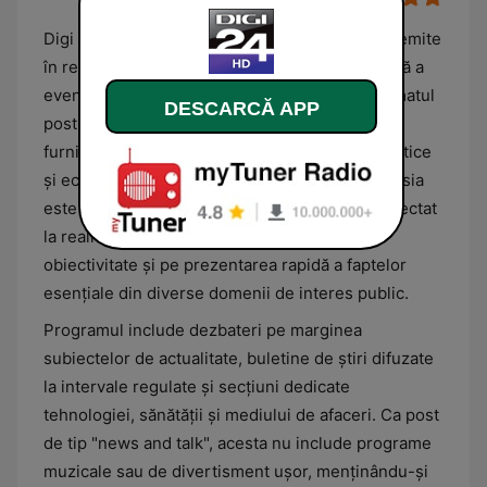
Digi 24 este un post de știri din România care emite
în regim permanent, oferind o acoperire extinsă a
evenimentelor naționale și internaționale. Formatul
DESCARCĂ APP
postului este predominant informativ, axat pe
furnizarea de noutăți de ultimă oră, analize politice
și economice, precum și reportaje sociale. Emisia
este structurată pentru a menține publicul conectat
la realitatea imediată, punând accent pe
obiectivitate și pe prezentarea rapidă a faptelor
esențiale din diverse domenii de interes public.
Programul include dezbateri pe marginea
subiectelor de actualitate, buletine de știri difuzate
la intervale regulate și secțiuni dedicate
tehnologiei, sănătății și mediului de afaceri. Ca post
de tip "news and talk", acesta nu include programe
muzicale sau de divertisment ușor, menținându-și