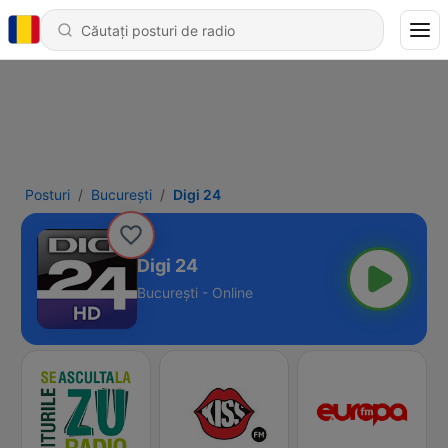
Posturi
Bucureşti
Digi 24
Digi 24
Bucureşti - Online