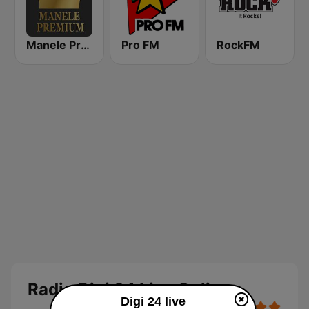
Manele Premium
Pro FM
RockFM
Radio Digi 24 Live Online
Digi 24 live