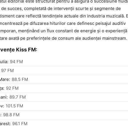
tul editorial este structurat pentru a asigura o succesiune fluid
 de succes, completată de intervenții scurte și segmente de
tisment care reflectă tendințele actuale din industria muzicală. 
ncentrează pe difuzarea hiturilor care definesc peisajul auditiv
mporan, menținând un flux constant de energie și o experiență
tare axată pe preferințele de consum ale audienței mainstream.
vențe Kiss FM:
ulia:
94 FM
97 FM
Mare:
88.5 FM
ţa:
92 FM
ani:
89.7 FM
v:
101.5 FM
:
98.8 FM
rest:
96.1 FM