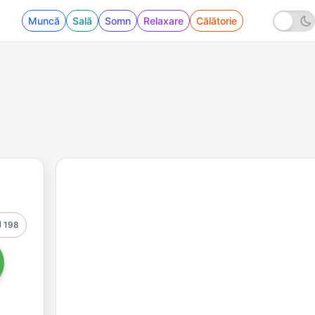
Muncă
Sală
Somn
Relaxare
Călătorie
198