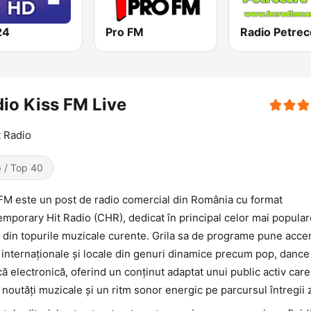
24
Pro FM
io Kiss FM Live
t Radio
 / Top 40
FM este un post de radio comercial din România cu format
mporary Hit Radio (CHR), dedicat în principal celor mai popular
 din topurile muzicale curente. Grila sa de programe pune acce
i internaționale și locale din genuri dinamice precum pop, dance
ă electronică, oferind un conținut adaptat unui public activ care
 noutăți muzicale și un ritm sonor energic pe parcursul întregii z