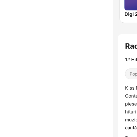
Digi 
Rad
1# Hi
Pop
Kiss 
Conte
piese
hitur
muzic
caută