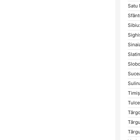
Satu 
Sfân
Sibiu
Sighi
Sinai
Slatin
Slobo
Suce
Sulin
Timiş
Tulce
Târgo
Târgu
Târg