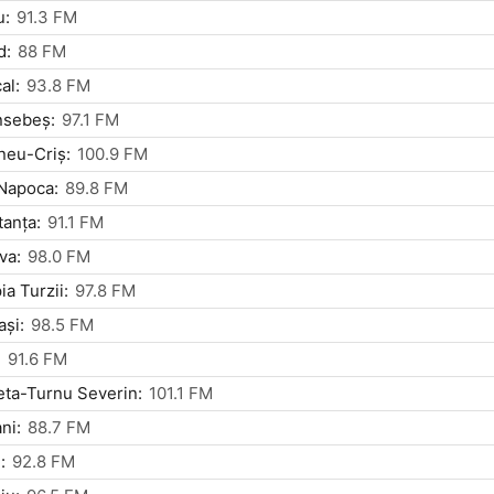
u:
91.3 FM
d:
88 FM
al:
93.8 FM
nsebeş:
97.1 FM
neu-Criş:
100.9 FM
Napoca:
89.8 FM
anţa:
91.1 FM
va:
98.0 FM
a Turzii:
97.8 FM
aşi:
98.5 FM
:
91.6 FM
ta-Turnu Severin:
101.1 FM
ni:
88.7 FM
:
92.8 FM