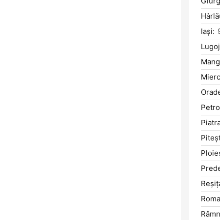
Giurg
Hârlă
Iaşi:
Lugoj
Manga
Mierc
Orad
Petro
Piatr
Piteşt
Ploieş
Prede
Reşiţ
Roma
Râmni