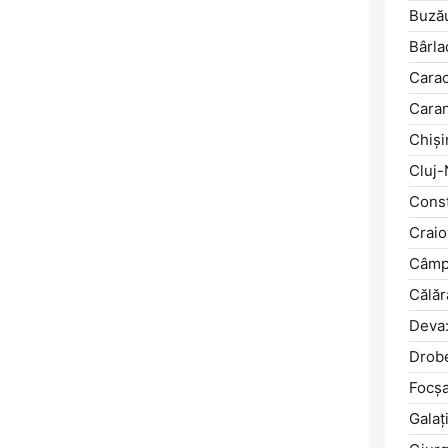
Buză
Bârla
Carac
Cara
Chişi
Cluj-
Const
Craio
Câmpi
Călăr
Deva
Drobe
Focşa
Galaţi