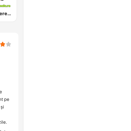
Radio Petrecere Romania
e
nt pe
 și
ile.