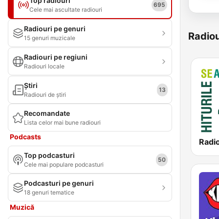
Top radiouri
695
Cele mai ascultate radiouri
Radiouri pe genuri
Radiou
15 genuri muzicale
Radiouri pe regiuni
Radiouri locale
Știri
13
Radiouri de știri
Recomandate
Lista celor mai bune radiouri
Podcasts
Radi
Top podcasturi
50
Cele mai populare podcasturi
Podcasturi pe genuri
18 genuri tematice
Muzică