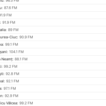
iu:
96.5 FM
u:
87.6 FM
91.9 FM
:
91.9 FM
lia:
89 FM
urea-Ciuc:
90.9 FM
ea:
99.1 FM
şani:
104.1 FM
a Neamţ:
88.1 FM
i:
99.2 FM
ti:
92.8 FM
al:
92.1 FM
a:
97.1 FM
n:
92.9 FM
cu Vâlcea:
99.2 FM