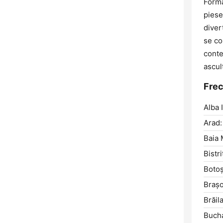
Forma
piese
diver
se co
conte
ascul
Frec
Alba I
Arad:
Baia 
Bistri
Botoş
Braşo
Brăila
Bucha