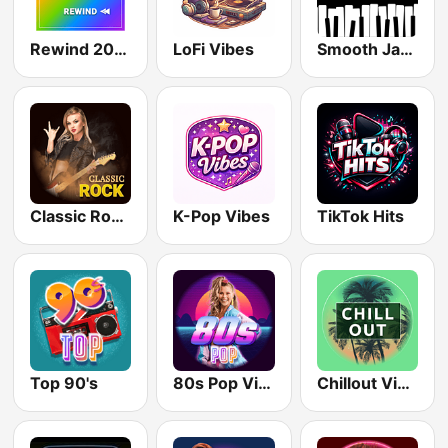
Rewind 2000's
LoFi Vibes
Smooth Jazz - Groov
Classic Rock Station
K-Pop Vibes
TikTok Hits
Top 90's
80s Pop Vibes
Chillout Vibes