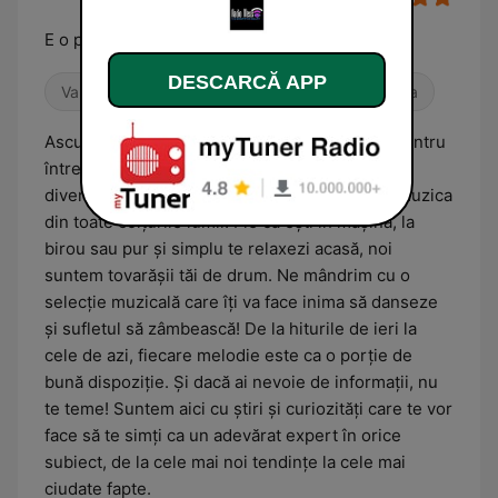
E o placere sa asculti!
DESCARCĂ APP
Variat
Reggaeton
Muzică din toată lumea
Ascultă RADIO MESS, postul de radio online pentru
întreaga familie! Aici găsești tot ce îți poți dori:
divertisment, informații generale și, desigur, muzica
din toate colțurile lumii! Fie că ești în mașină, la
birou sau pur și simplu te relaxezi acasă, noi
suntem tovarășii tăi de drum. Ne mândrim cu o
selecție muzicală care îți va face inima să danseze
și sufletul să zâmbească! De la hiturile de ieri la
cele de azi, fiecare melodie este ca o porție de
bună dispoziție. Și dacă ai nevoie de informații, nu
te teme! Suntem aici cu știri și curiozități care te vor
face să te simți ca un adevărat expert în orice
subiect, de la cele mai noi tendințe la cele mai
ciudate fapte.