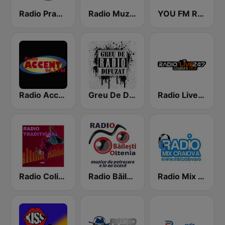
Radio Prahova
Radio Muzica Petrecere
YOU FM Romania
Radio Accent
Greu De Difuzat
Radio Live247
Radio Colinde
Radio Băilești Oltenia
Radio Mix Romania