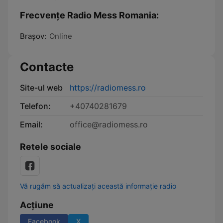
Frecvențe Radio Mess Romania:
Braşov:
Online
Contacte
Site-ul web
https://radiomess.ro
Telefon:
+40740281679
Email:
office@radiomess.ro
Retele sociale
Vă rugăm să actualizați această informație radio
Acțiune
Facebook
X