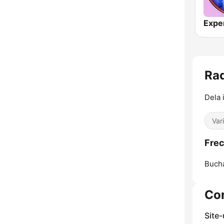
Expe
Rad
Dela 
Var
Frec
Bucha
Co
Site