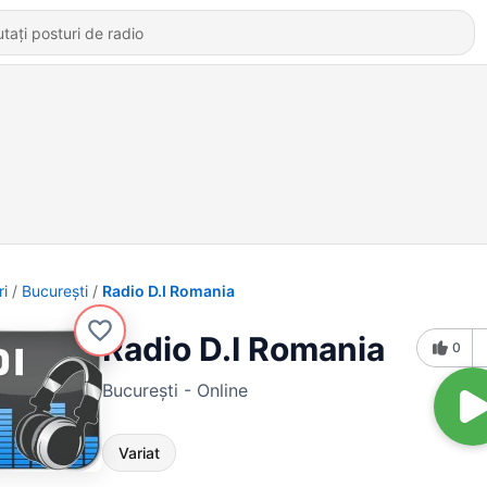
ri
Bucureşti
Radio D.I Romania
Radio D.I Romania
0
Bucureşti - Online
Variat