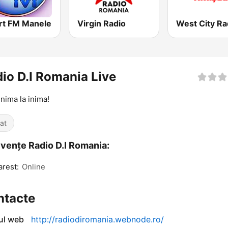
rt FM Manele
Virgin Radio
West City Ra
io D.I Romania Live
inima la inima!
iat
vențe Radio D.I Romania:
rest:
Online
ntacte
-ul web
http://radiodiromania.webnode.ro/