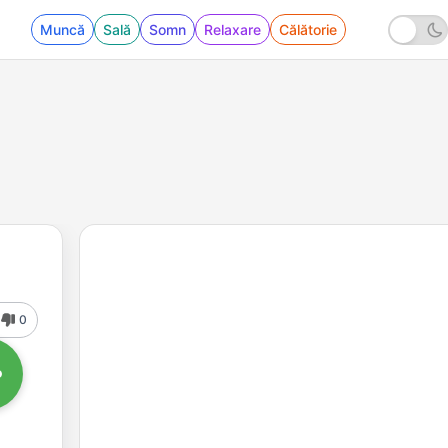
Muncă
Sală
Somn
Relaxare
Călătorie
0