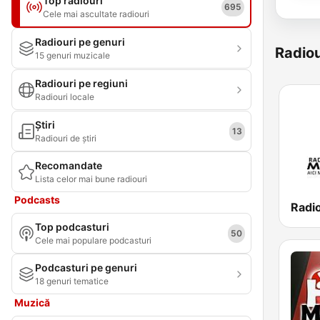
Top radiouri
695
Cele mai ascultate radiouri
Radiouri pe genuri
Radiou
15 genuri muzicale
Radiouri pe regiuni
Radiouri locale
Știri
13
Radiouri de știri
Recomandate
Lista celor mai bune radiouri
Podcasts
Top podcasturi
50
Cele mai populare podcasturi
Podcasturi pe genuri
18 genuri tematice
Muzică