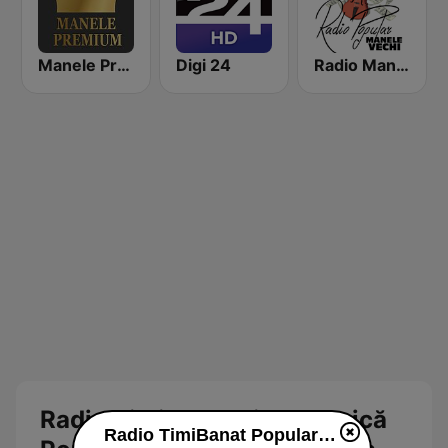
Manele Premium
Digi 24
Radio Manele Vechi Romania
Radio TimiBanat Live: Muzică
Radio TimiBanat Populara live