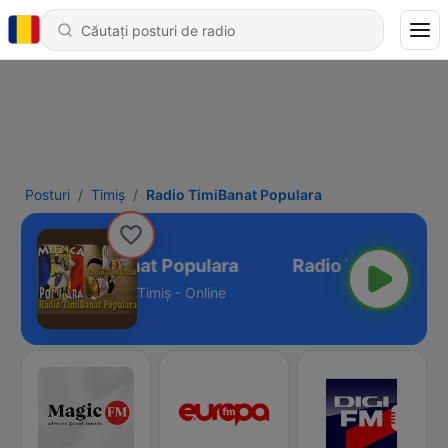
Posturi
Timiș
Radio TimiBanat Populara
Radio TimiBanat Populara
Timiș - Online