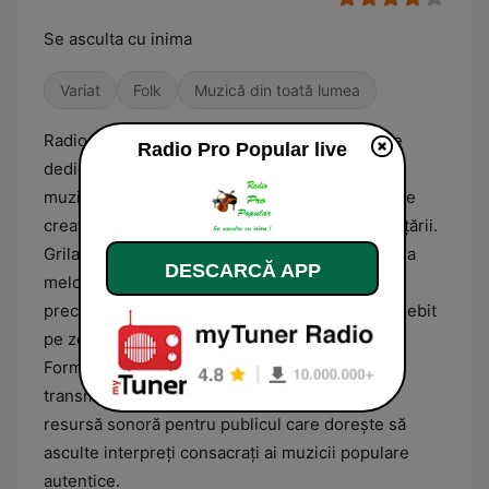
Se asculta cu inima
Variat
Folk
Muzică din toată lumea
Radio Pro Popular este o stație de radio online
Radio Pro Popular live
dedicată promovării folclorului românesc și a
muzicii de petrecere, oferind o selecție vastă de
creații muzicale din toate regiunile istorice ale țării.
Grila de programe se concentrează pe difuzarea
DESCARCĂ APP
melodiilor tradiționale, incluzând genuri variate
precum doina, hora și sârba, cu un accent deosebit
pe zonele Banatului, Ardealului și Moldovei.
Formatul este conceput pentru a păstra și a
transmite valorile culturale românești, fiind o
resursă sonoră pentru publicul care dorește să
asculte interpreți consacrați ai muzicii populare
autentice.