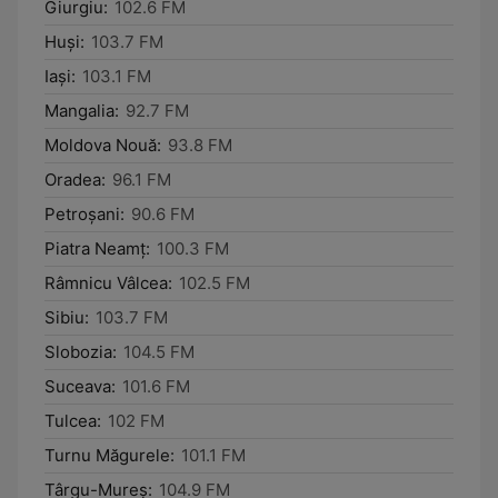
Giurgiu:
102.6 FM
Huşi:
103.7 FM
Iaşi:
103.1 FM
Mangalia:
92.7 FM
Moldova Nouă:
93.8 FM
Oradea:
96.1 FM
Petroşani:
90.6 FM
Piatra Neamţ:
100.3 FM
Râmnicu Vâlcea:
102.5 FM
Sibiu:
103.7 FM
Slobozia:
104.5 FM
Suceava:
101.6 FM
Tulcea:
102 FM
Turnu Măgurele:
101.1 FM
Târgu-Mureş:
104.9 FM