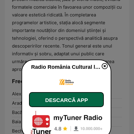
formatele comerciale în favoarea unor compoziții cu
valoare estetică ridicată. În completarea
programelor artistice, stația alocă segmente
importante noutăților din domeniul științei și
tehnologiei, oferind o perspectivă analitică asupra
descoperirilor recente. Tonul general este unul
informativ și sobru, adaptat unui public care
urmărește dezvoltarea personală și cunoașterea
Radio România Cultural live
aprofundată a fenomenelor culturale.
Frecvențe Radio România Cultural:
Alexandria:
89.7 FM
DESCARCĂ APP
Arad:
106.8 FM
Bacău:
101.4 FM
Baia Mare:
100.1 FM
Bechet:
91.2 FM