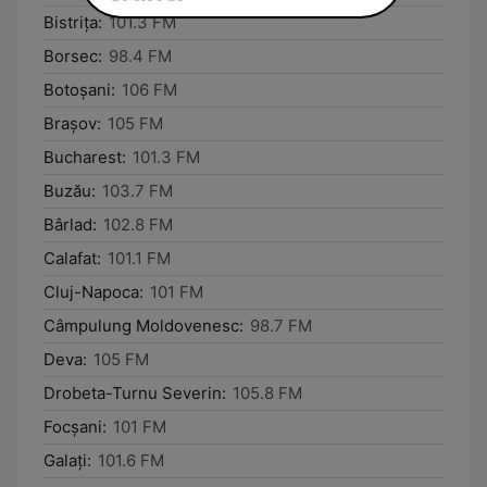
Bistriţa:
101.3 FM
Borsec:
98.4 FM
Botoşani:
106 FM
Braşov:
105 FM
Bucharest:
101.3 FM
Buzău:
103.7 FM
Bârlad:
102.8 FM
Calafat:
101.1 FM
Cluj-Napoca:
101 FM
Câmpulung Moldovenesc:
98.7 FM
Deva:
105 FM
Drobeta-Turnu Severin:
105.8 FM
Focşani:
101 FM
Galaţi:
101.6 FM