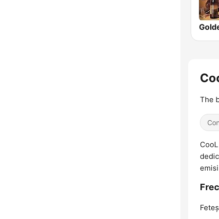
Coo
The b
Con
CooL 
dedic
emisi
Frec
Feteşt