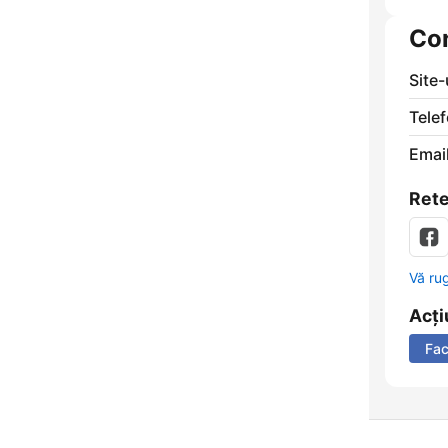
Co
Site
Telef
Email
Rete
Vă ru
Acți
Fa