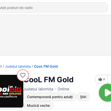
ri
Județul Ialomița
CooL FM Gold
CooL FM Gold
0
Județul Ialomița - Online
Contemporană pentru adulți
Știri
Muzică veche