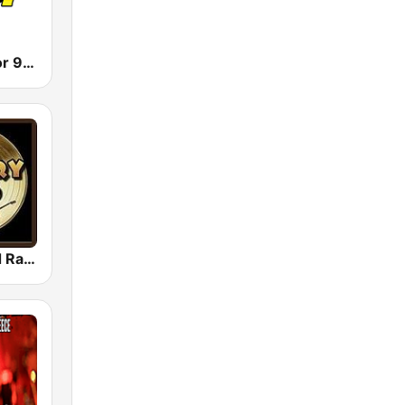
KLJR La Mejor 96.7 FM
Country Gold Radio