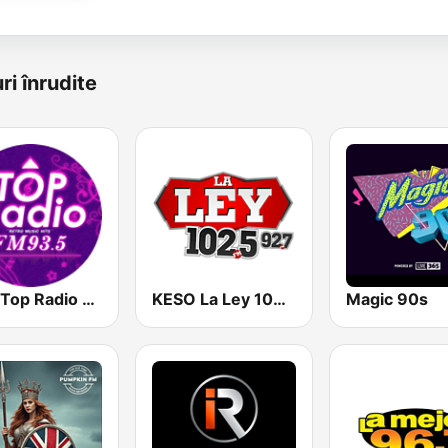
ri înrudite
93.5 Top Radio FM
KESO La Ley 102.5 and 92.7 FM
Magic 90s