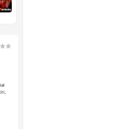
ial
ri,