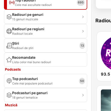
Top radiouri
695
Cele mai ascultate radiouri
Radiouri pe genuri
15 genuri muzicale
Radiou
Radiouri pe regiuni
Radiouri locale
Știri
13
Radiouri de știri
Recomandate
Lista celor mai bune radiouri
Podcasts
Top podcasturi
50
Cele mai populare podcasturi
Podcasturi pe genuri
18 genuri tematice
Muzică