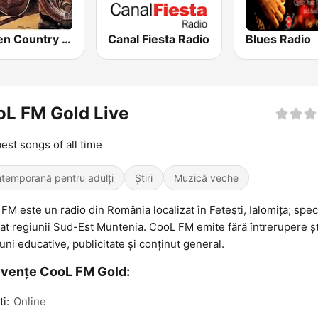
Golden Country Songs
Canal Fiesta Radio
Blues Radio
L FM Gold Live
est songs of all time
temporană pentru adulți
Știri
Muzică veche
FM este un radio din România localizat în Fetești, Ialomița; spec
at regiunii Sud-Est Muntenia. CooL FM emite fără întrerupere ști
uni educative, publicitate și conținut general.
vențe CooL FM Gold:
i:
Online