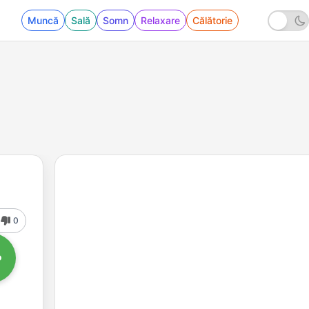
Muncă
Sală
Somn
Relaxare
Călătorie
0