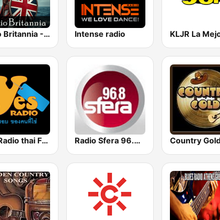
Radio Britannia - Pumpkin FM
Intense radio
YES Radio thai Family (TH Only)
Radio Sfera 96.8 FM