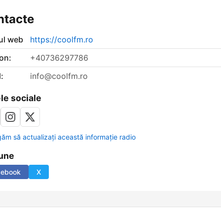
ntacte
-ul web
https://coolfm.ro
on:
+40736297786
:
info@coolfm.ro
le sociale
găm să actualizați această informație radio
une
cebook
X