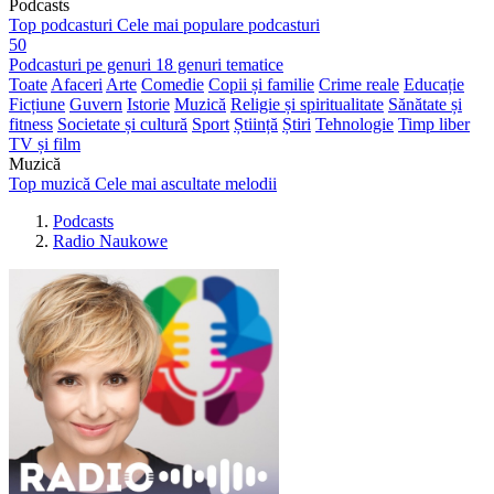
Podcasts
Top podcasturi
Cele mai populare podcasturi
50
Podcasturi pe genuri
18 genuri tematice
Toate
Afaceri
Arte
Comedie
Copii și familie
Crime reale
Educație
Ficțiune
Guvern
Istorie
Muzică
Religie și spiritualitate
Sănătate și
fitness
Societate și cultură
Sport
Știință
Știri
Tehnologie
Timp liber
TV și film
Muzică
Top muzică
Cele mai ascultate melodii
Podcasts
Radio Naukowe