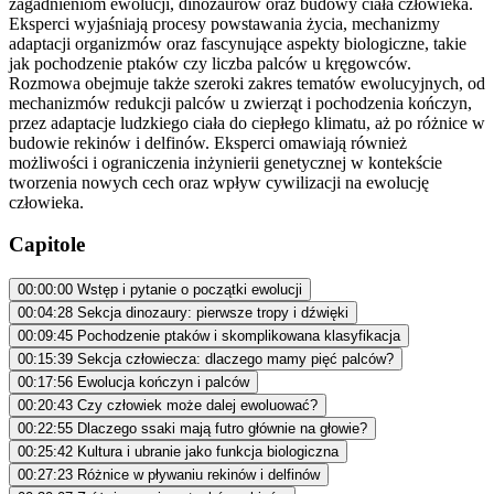
zagadnieniom ewolucji, dinozaurów oraz budowy ciała człowieka.
Eksperci wyjaśniają procesy powstawania życia, mechanizmy
adaptacji organizmów oraz fascynujące aspekty biologiczne, takie
jak pochodzenie ptaków czy liczba palców u kręgowców.
Rozmowa obejmuje także szeroki zakres tematów ewolucyjnych, od
mechanizmów redukcji palców u zwierząt i pochodzenia kończyn,
przez adaptacje ludzkiego ciała do ciepłego klimatu, aż po różnice w
budowie rekinów i delfinów. Eksperci omawiają również
możliwości i ograniczenia inżynierii genetycznej w kontekście
tworzenia nowych cech oraz wpływ cywilizacji na ewolucję
człowieka.
Capitole
00:00:00
Wstęp i pytanie o początki ewolucji
00:04:28
Sekcja dinozaury: pierwsze tropy i dźwięki
00:09:45
Pochodzenie ptaków i skomplikowana klasyfikacja
00:15:39
Sekcja człowiecza: dlaczego mamy pięć palców?
00:17:56
Ewolucja kończyn i palców
00:20:43
Czy człowiek może dalej ewoluować?
00:22:55
Dlaczego ssaki mają futro głównie na głowie?
00:25:42
Kultura i ubranie jako funkcja biologiczna
00:27:23
Różnice w pływaniu rekinów i delfinów