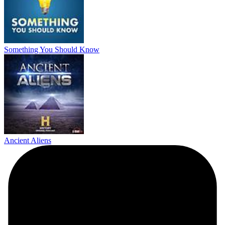
Something You Should Know
Ancient Aliens