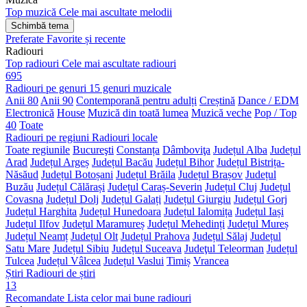
Top muzică
Cele mai ascultate melodii
Schimbă tema
Preferate
Favorite și recente
Radiouri
Top radiouri
Cele mai ascultate radiouri
695
Radiouri pe genuri
15 genuri muzicale
Anii 80
Anii 90
Contemporană pentru adulți
Creștină
Dance / EDM
Electronică
House
Muzică din toată lumea
Muzică veche
Pop / Top
40
Toate
Radiouri pe regiuni
Radiouri locale
Toate regiunile
Bucureşti
Constanța
Dâmboviţa
Județul Alba
Județul
Arad
Județul Argeș
Județul Bacău
Județul Bihor
Județul Bistrița-
Năsăud
Județul Botoșani
Județul Brăila
Județul Brașov
Județul
Buzău
Județul Călărași
Județul Caraș-Severin
Județul Cluj
Județul
Covasna
Județul Dolj
Județul Galați
Județul Giurgiu
Județul Gorj
Județul Harghita
Județul Hunedoara
Județul Ialomița
Județul Iași
Județul Ilfov
Județul Maramureș
Județul Mehedinți
Județul Mureș
Județul Neamț
Județul Olt
Județul Prahova
Județul Sălaj
Județul
Satu Mare
Județul Sibiu
Județul Suceava
Judeţul Teleorman
Județul
Tulcea
Județul Vâlcea
Județul Vaslui
Timiș
Vrancea
Știri
Radiouri de știri
13
Recomandate
Lista celor mai bune radiouri