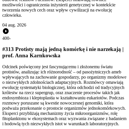
możliwości i ograniczenia inżynierii genetycznej w kontekście
tworzenia nowych cech oraz wpływ cywilizacji na ewolucję
człowieka.
04 aug. 2026
400
-
#313 Protisty mają jedną komórkę i nie narzekają |
prof. Anna Karnkowska
Odcinek poświęcony jest fascynującemu i złożonemu światu
protistów, analizując ich różnorodność – od pasożytniczych ameb
wpływających na zachowanie gospodarzy, po organizmy modelowe
o niezwykłych zdolnościach adaptacyjnych. Rozmówcy omawiają
ewolucję systematyki biologicznej, która odchodzi od tradycyjnych
królestw na rzecz supergrup, oraz znaczenie procesów takich jak
endosymbioza i kleptoplastia w kształtowaniu eukariotów. Podczas
rozmowy poruszane są kwestie nowoczesnej genomiki, która
podważa przekonanie o prostocie organizmów jednokomórkowych.
Eksperci przybliżają mechanizmy życia mikroorganizmów, rolę
fitoplanktonu w ekosystemach oraz wyzwania związane z badaniem
i hodowlą tych niezwykłych istot w warunkach laboratoryjnych.