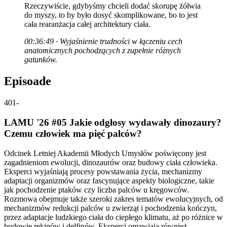
Rzeczywiście, gdybyśmy chcieli dodać skorupę żółwia
do myszy, to by było dosyć skomplikowane, bo to jest
cała rearanżacja całej architektury ciała.
00:36:49 · Wyjaśnienie trudności w łączeniu cech
anatomicznych pochodzących z zupełnie różnych
gatunków.
Episoade
401
-
LAMU '26 #05 Jakie odgłosy wydawały dinozaury?
Czemu człowiek ma pięć palców?
Odcinek Letniej Akademii Młodych Umysłów poświęcony jest
zagadnieniom ewolucji, dinozaurów oraz budowy ciała człowieka.
Eksperci wyjaśniają procesy powstawania życia, mechanizmy
adaptacji organizmów oraz fascynujące aspekty biologiczne, takie
jak pochodzenie ptaków czy liczba palców u kręgowców.
Rozmowa obejmuje także szeroki zakres tematów ewolucyjnych, od
mechanizmów redukcji palców u zwierząt i pochodzenia kończyn,
przez adaptacje ludzkiego ciała do ciepłego klimatu, aż po różnice w
budowie rekinów i delfinów. Eksperci omawiają również