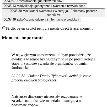
00:30:07
Zróżnicowanie gatunków rekinów
00:35:13
Modyfikacje genetyczne i tworzenie nowych cech
00:35:30
Możliwości tworzenia zwierząt jak Pokemony poprzez
genetykę
00:37:49
Zakończenie odcinka i informacje o produkcji
Fă clic pe un capitol pentru a merge direct la acel moment
Momente importante
W największym uproszczeniu to bym powiedział, że
ewolucja w sensie biologicznym to są po prostu kolejne
etapy przystosowywania się organizmów do zmian
środowiska.
00:02:53 · Doktor Daniel Tyborowski definiuje istotę
procesu ewolucji biologicznej.
Najstarsze dinozaury nie zostały rozpoznane w
zasadzie na podstawie materiału kostnego, a na
podstawie tropów