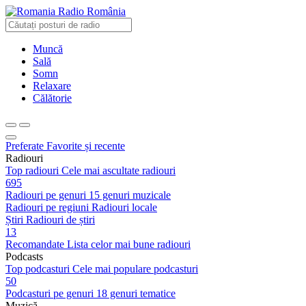
Radio România
Muncă
Sală
Somn
Relaxare
Călătorie
Preferate
Favorite și recente
Radiouri
Top radiouri
Cele mai ascultate radiouri
695
Radiouri pe genuri
15 genuri muzicale
Radiouri pe regiuni
Radiouri locale
Știri
Radiouri de știri
13
Recomandate
Lista celor mai bune radiouri
Podcasts
Top podcasturi
Cele mai populare podcasturi
50
Podcasturi pe genuri
18 genuri tematice
Muzică