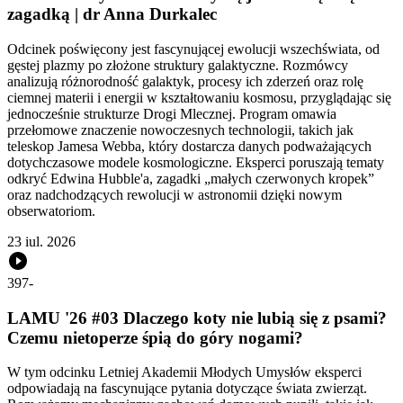
zagadką | dr Anna Durkalec
Odcinek poświęcony jest fascynującej ewolucji wszechświata, od
gęstej plazmy po złożone struktury galaktyczne. Rozmówcy
analizują różnorodność galaktyk, procesy ich zderzeń oraz rolę
ciemnej materii i energii w kształtowaniu kosmosu, przyglądając się
jednocześnie strukturze Drogi Mlecznej. Program omawia
przełomowe znaczenie nowoczesnych technologii, takich jak
teleskop Jamesa Webba, który dostarcza danych podważających
dotychczasowe modele kosmologiczne. Eksperci poruszają tematy
odkryć Edwina Hubble'a, zagadki „małych czerwonych kropek”
oraz nadchodzących rewolucji w astronomii dzięki nowym
obserwatoriom.
23 iul. 2026
397
-
LAMU '26 #03 Dlaczego koty nie lubią się z psami?
Czemu nietoperze śpią do góry nogami?
W tym odcinku Letniej Akademii Młodych Umysłów eksperci
odpowiadają na fascynujące pytania dotyczące świata zwierząt.