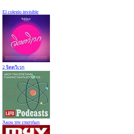
El colegio invisible
2 จิตตวิเวก
Άκου την επιστήμη