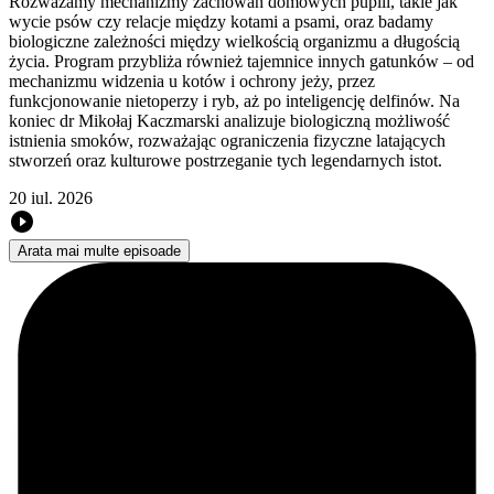
Rozważamy mechanizmy zachowań domowych pupili, takie jak
wycie psów czy relacje między kotami a psami, oraz badamy
biologiczne zależności między wielkością organizmu a długością
życia. Program przybliża również tajemnice innych gatunków – od
mechanizmu widzenia u kotów i ochrony jeży, przez
funkcjonowanie nietoperzy i ryb, aż po inteligencję delfinów. Na
koniec dr Mikołaj Kaczmarski analizuje biologiczną możliwość
istnienia smoków, rozważając ograniczenia fizyczne latających
stworzeń oraz kulturowe postrzeganie tych legendarnych istot.
20 iul. 2026
Arata mai multe episoade