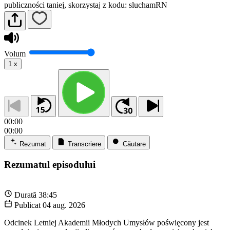
publiczności taniej, skorzystaj z kodu: sluchamRN
Volum
1
x
00:00
00:00
Rezumat
Transcriere
Căutare
Rezumatul episodului
Durată
38:45
Publicat
04 aug. 2026
Odcinek Letniej Akademii Młodych Umysłów poświęcony jest