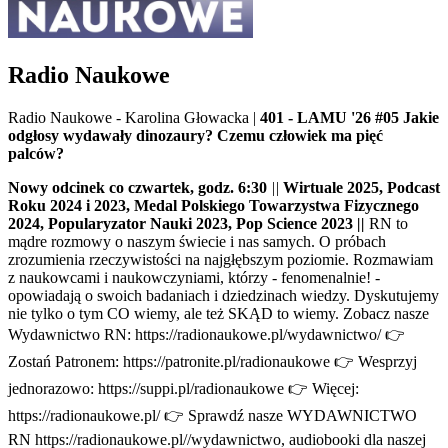
Radio Naukowe
Radio Naukowe - Karolina Głowacka
|
401 - LAMU '26 #05 Jakie
odgłosy wydawały dinozaury? Czemu człowiek ma pięć
palców?
Nowy odcinek co czwartek, godz. 6:30
||
Wirtuale 2025, Podcast
Roku 2024 i 2023, Medal Polskiego Towarzystwa Fizycznego
2024, Popularyzator Nauki 2023, Pop Science 2023
||
RN to
mądre rozmowy o naszym świecie i nas samych. O próbach
zrozumienia rzeczywistości na najgłębszym poziomie. Rozmawiam
z naukowcami i naukowczyniami, którzy - fenomenalnie! -
opowiadają o swoich badaniach i dziedzinach wiedzy. Dyskutujemy
nie tylko o tym CO wiemy, ale też SKĄD to wiemy. Zobacz nasze
Wydawnictwo RN: https://radionaukowe.pl/wydawnictwo/ 👉
Zostań Patronem: https://patronite.pl/radionaukowe 👉 Wesprzyj
jednorazowo: https://suppi.pl/radionaukowe 👉 Więcej:
https://radionaukowe.pl/ 👉 Sprawdź nasze WYDAWNICTWO
RN https://radionaukowe.pl//wydawnictwo, audiobooki dla naszej