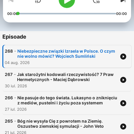
00:00
00:00
Episoade
-
268
Niebezpieczne związki Izraela w Polsce. O czym
nie wolno mówić? Wojciech Sumliński
04 aug. 2026
-
267
Jak starożytni kodowali rzeczywistość? 7 Praw
Hermetycznych - Maciej Dąbrowski
30 iul. 2026
-
266
Nie pasuje do tego świata. Lukasyno o zniknięciu
z mediów, pustelni i życiu poza systemem
27 iul. 2026
-
265
Bóg nie wysyła Cię z powrotem na Ziemię.
Oszustwo ziemskiej symulacji - John Veto
21 iul. 2026