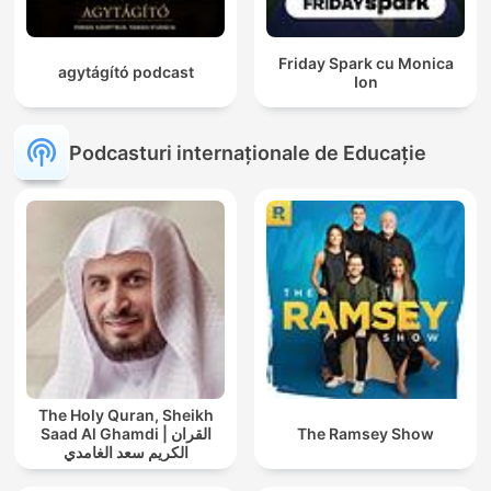
Friday Spark cu Monica
agytágító podcast
Ion
Podcasturi internaționale de Educație
The Holy Quran, Sheikh
Saad Al Ghamdi | القران
The Ramsey Show
الكريم سعد الغامدي