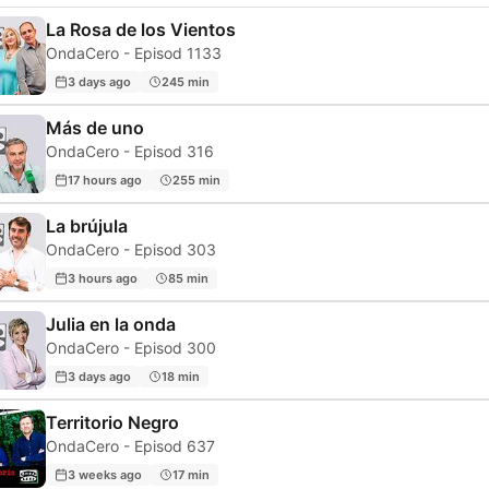
La Rosa de los Vientos
OndaCero - Episod 1133
3 days ago
245 min
Más de uno
OndaCero - Episod 316
17 hours ago
255 min
La brújula
OndaCero - Episod 303
3 hours ago
85 min
Julia en la onda
OndaCero - Episod 300
3 days ago
18 min
Territorio Negro
OndaCero - Episod 637
3 weeks ago
17 min