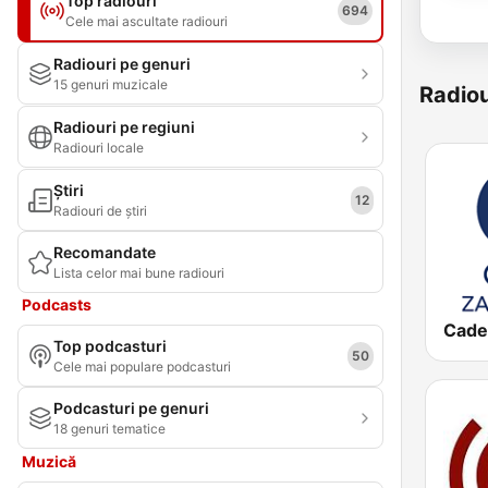
Top radiouri
694
Cele mai ascultate radiouri
Radiouri pe genuri
15 genuri muzicale
Radiou
Radiouri pe regiuni
Radiouri locale
Știri
12
Radiouri de știri
Recomandate
Lista celor mai bune radiouri
Podcasts
Top podcasturi
50
Cele mai populare podcasturi
Podcasturi pe genuri
18 genuri tematice
Muzică