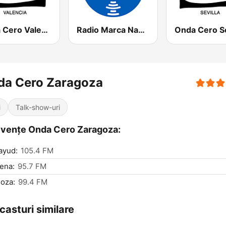
Onda Cero Valencia
Radio Marca Nacional
Onda Cero Se
da Cero Zaragoza
i
Talk-show-uri
vențe Onda Cero Zaragoza:
ayud:
105.4 FM
ena:
95.7 FM
oza:
99.4 FM
casturi similare