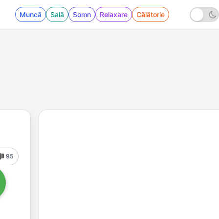
Muncă
Sală
Somn
Relaxare
Călătorie
95