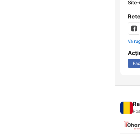
Site
Rete
Vă ru
Acți
Fa
Ra
Pos