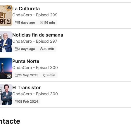
La Cultureta
OndaCero - Episod 299
5 days ago
116 min
Noticias fin de semana
OndaCero - Episod 297
3 days ago
30 min
Punta Norte
OndaCero - Episod 300
25 Sep 2025
9 min
El Transistor
OndaCero - Episod 300
08 Feb 2024
ntacte