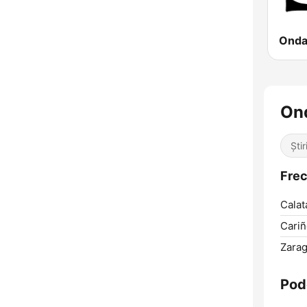
On
Știr
Frec
Calat
Cariñ
Zarag
Pod