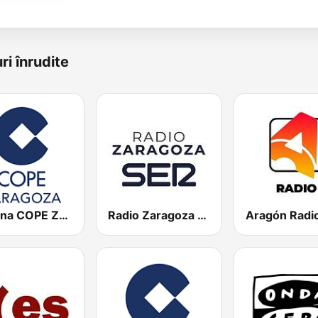
ri înrudite
Cadena COPE Zaragoza
Radio Zaragoza SER
Aragón Radi