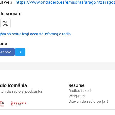
-ul web
https://www.ondacero.es/emisoras/aragon/zarago
le sociale
găm să actualizați această informație radio
une
cebook
X
dio România
Resurse
Radiodifuzorii
turi de radio și podcasturi
Widgeturi
Site-uri de radio pe țară