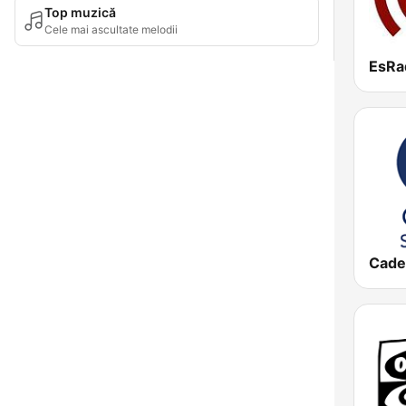
Top muzică
Cele mai ascultate melodii
EsRa