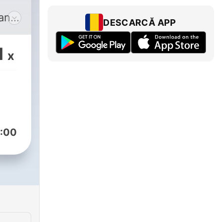
mana
DESCARCĂ APP
1
x
:00