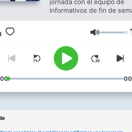
jornada con el equipo de
informativos de fin de se
de Onda Cero.
Volum
:00
00
de