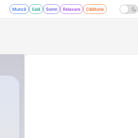
Muncă
Sală
Somn
Relaxare
Călătorie