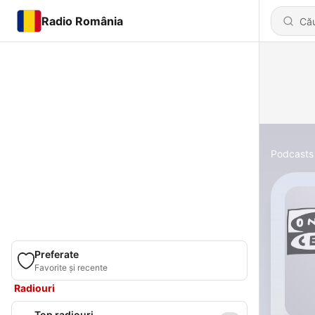
Radio România
Podcasts
Preferate
Favorite și recente
Radiouri
Top radiouri