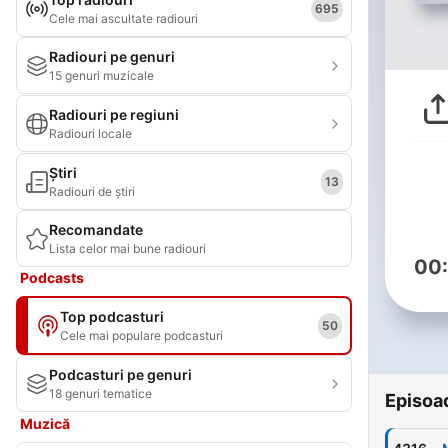
695
Cele mai ascultate radiouri
Radiouri pe genuri
15 genuri muzicale
Radiouri pe regiuni
Radiouri locale
Știri
13
Radiouri de știri
Recomandate
Lista celor mai bune radiouri
00
Podcasts
Top podcasturi
50
Cele mai populare podcasturi
Podcasturi pe genuri
18 genuri tematice
Episoa
Muzică