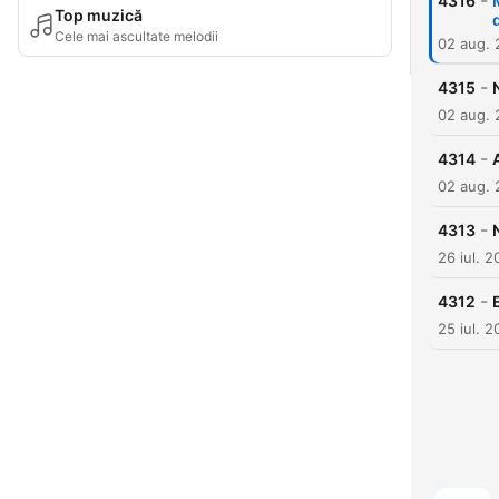
-
4316
Top muzică
Cele mai ascultate melodii
02 aug.
-
4315
02 aug.
-
4314
02 aug.
-
4313
26 iul. 
-
4312
25 iul. 