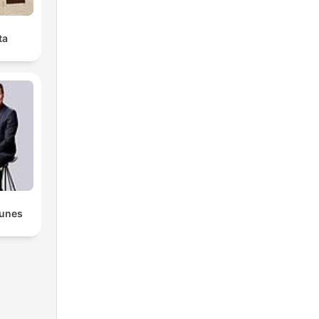
ta
lunes