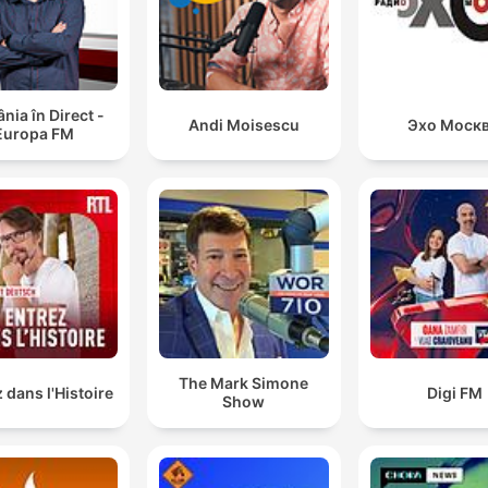
ia în Direct -
Andi Moisescu
Эхо Моск
Europa FM
The Mark Simone
 dans l'Histoire
Digi FM
Show