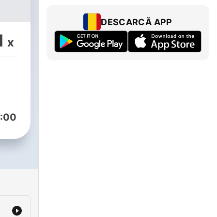
DESCARCĂ APP
1
x
:00