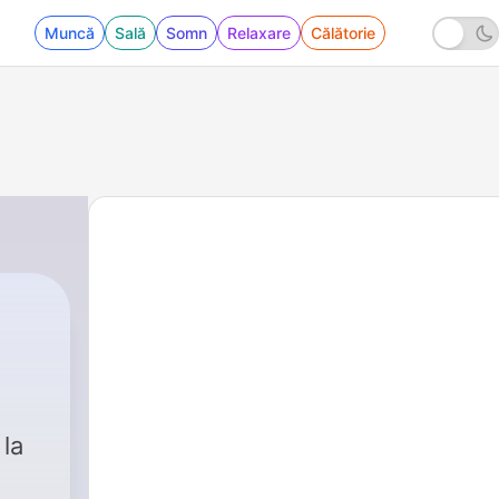
Muncă
Sală
Somn
Relaxare
Călătorie
 la