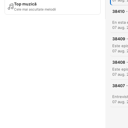
07 aug. 
Top muzică
Cele mai ascultate melodii
-
38410
07 aug. 
38409
07 aug. 
38408
07 aug. 
-
38407
07 aug. 