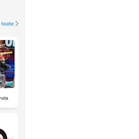
 toate
ruta