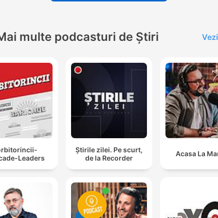
Mai multe podcasturi de Știri
Vezi
rbitorincii-
Știrile zilei. Pe scurt,
Acasa La Ma
icade-Leaders
de la Recorder