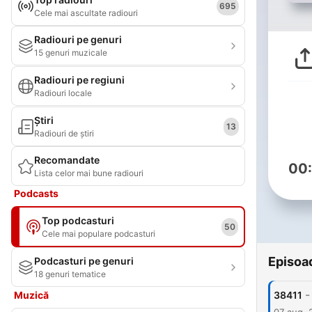
695
Cele mai ascultate radiouri
Radiouri pe genuri
15 genuri muzicale
Radiouri pe regiuni
Radiouri locale
Știri
13
Radiouri de știri
Recomandate
00
Lista celor mai bune radiouri
Podcasts
Top podcasturi
50
Cele mai populare podcasturi
Episoa
Podcasturi pe genuri
18 genuri tematice
-
Muzică
38411