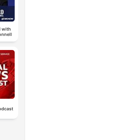
 with
nnell
odcast