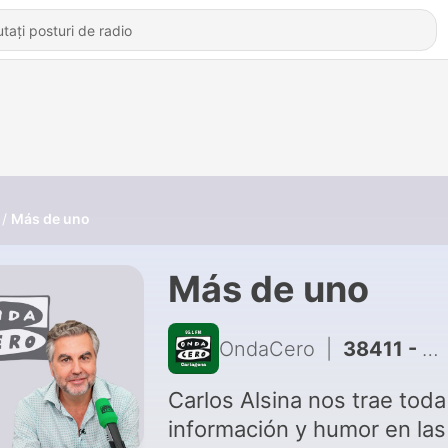
Más de uno
Más de uno
OndaCero
|
38411 - Querido Boomer: El ASMR
Carlos Alsina nos trae toda
información y humor en las