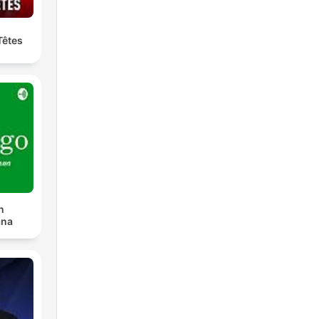
Têtes
n
ana