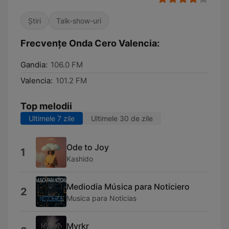
Știri
Talk-show-uri
Frecvențe Onda Cero Valencia:
Gandia:
106.0 FM
Valencia:
101.2 FM
Top melodii
Ultimele 7 zile
Ultimele 30 de zile
Ode to Joy
1
Kashido
Mediodía Música para Noticiero
2
Musica para Noticias
Myrkr