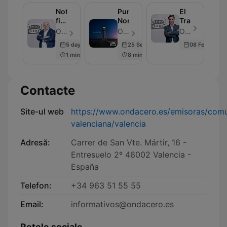
Noticias
Punta
El
fin
Norte
Transistor
de
OndaCero - Episod 297
OndaCero - Episod 300
OndaCero - Episod 300
semana
5 days ago
25 Sep 2025
08 Feb 2024
1 min
8 min
Contacte
Site-ul web
https://www.ondacero.es/emisoras/com
valenciana/valencia
Adresă:
Carrer de San Vte. Mártir, 16 -
Entresuelo 2º 46002 Valencia -
España
Telefon:
+34 963 51 55 55
Email:
informativos@ondacero.es
Retele sociale