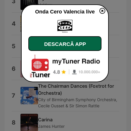
3
Heldom
Onda Cero Valencia live
Unity
4
Marc Antoine
Whimsical Tango
DESCARCĂ APP
5
Tunetank
Tu n'aimes que moi
6
Vincent Perrot
The Chairman Dances (Foxtrot for
Orchestra)
7
City of Birmingham Symphony Orchestra,
Cecile Ousset & Sir Simon Rattle
Carina
8
James Hunter