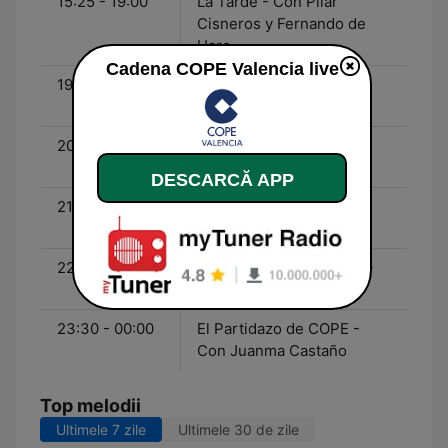
15:25 - 19:00
La Tarde - Con Pilar
Cisneros y Fernando de
Haro
Cadena COPE Valencia live
19:00 - 20:30
La Linterna - Con Ángel
Expósito
20:30 - 21:00
Deportes COPE - Con
Manolo Lama
DESCARCĂ APP
21:00 - 22:30
La Linterna - Con Ángel
Expósito
22:30 - 23:30
La Linterna de la Iglesia -
Con Faustino Catalina
23:30 - 00:00
El Partidazo de COPE -
Con Juanma Castaño
Top melodii
Ultimele 7 zile
Ultimele 30 de zile