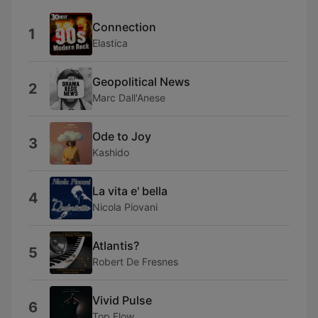
Connection
1
Elastica
Geopolitical News
2
Marc Dall'Anese
Ode to Joy
3
Kashido
La vita e' bella
4
Nicola Piovani
Atlantis?
5
Robert De Fresnes
Vivid Pulse
6
Top Flow