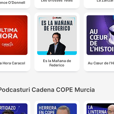
Les Grosses Têtes
La Zanzar
ence O’Donnell
Es la Mañana de
a Hora Caracol
Au Cœur de l'H
Federico
Podcasturi Cadena COPE Murcia