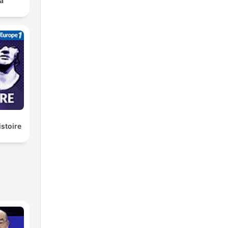
a
istoire