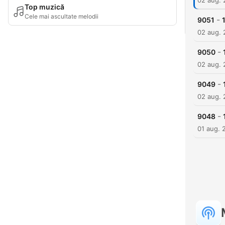
02 aug.
Top muzică
Cele mai ascultate melodii
-
9051
02 aug.
-
9050
02 aug.
-
9049
02 aug.
-
9048
01 aug. 