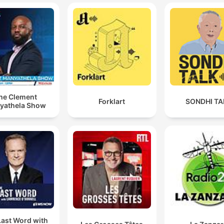
he Clement
Forklart
SONDHI TA
yathela Show
Last Word with