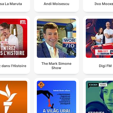
sa La Maruta
Andi Moisescu
Эхо Моск
The Mark Simone
 dans l'Histoire
Digi FM
Show