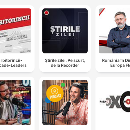
rbitorincii-
Știrile zilei. Pe scurt,
România în Di
icade-Leaders
de la Recorder
Europa F