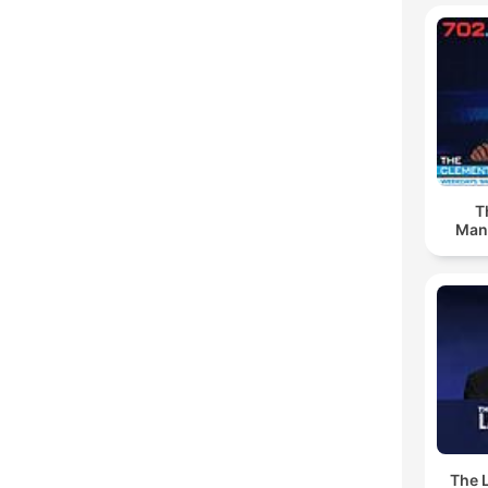
T
Man
The 