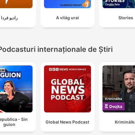
رادیو فردا
A világ urai
Stories
Podcasturi internaționale de Știri
epublica - Sin
Global News Podcast
Kriminálk
guion