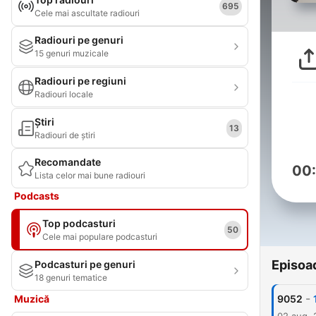
695
Cele mai ascultate radiouri
Radiouri pe genuri
15 genuri muzicale
Radiouri pe regiuni
Radiouri locale
Știri
13
Radiouri de știri
Recomandate
00
Lista celor mai bune radiouri
Podcasts
Top podcasturi
50
Cele mai populare podcasturi
Episoa
Podcasturi pe genuri
18 genuri tematice
-
Muzică
9052