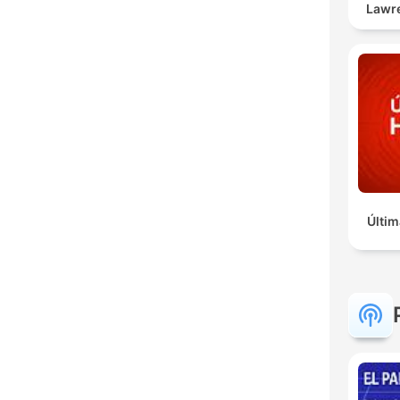
Lawr
Últim