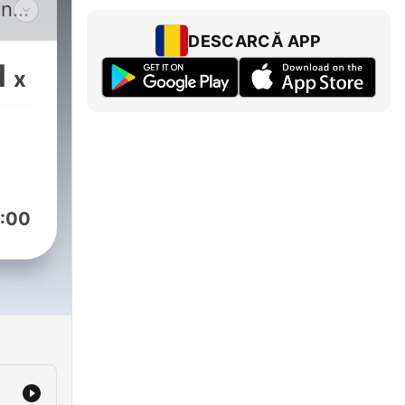
ing:
DESCARCĂ APP
1
x
dad,
n
d.
:00