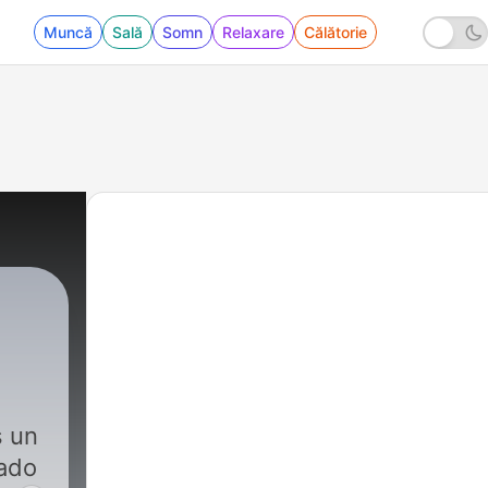
Muncă
Sală
Somn
Relaxare
Călătorie
 un
tado