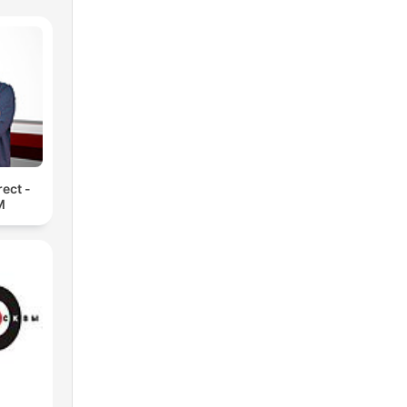
rect -
M