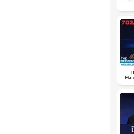
T
Man