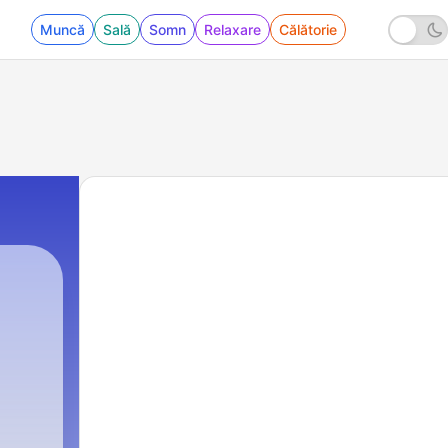
Muncă
Sală
Somn
Relaxare
Călătorie