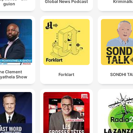
Global News Podcast
Kriminálk
guion
he Clement
Forklart
SONDHI TA
yathela Show