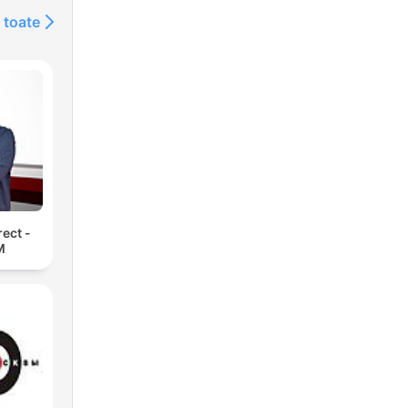
 toate
rect -
M