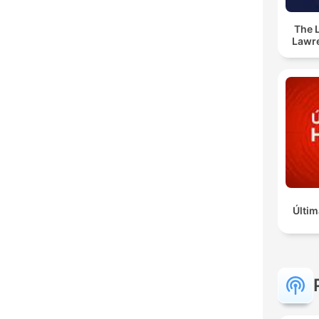
The 
Lawr
Últim