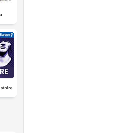
a
istoire