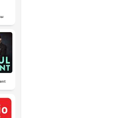
вы
ent