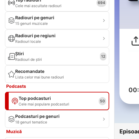
694
Cele mai ascultate radiouri
Radiouri pe genuri
15 genuri muzicale
Radiouri pe regiuni
Radiouri locale
Știri
12
Radiouri de știri
Recomandate
Lista celor mai bune radiouri
Podcasts
00
Top podcasturi
50
Cele mai populare podcasturi
Podcasturi pe genuri
18 genuri tematice
Episoa
Muzică