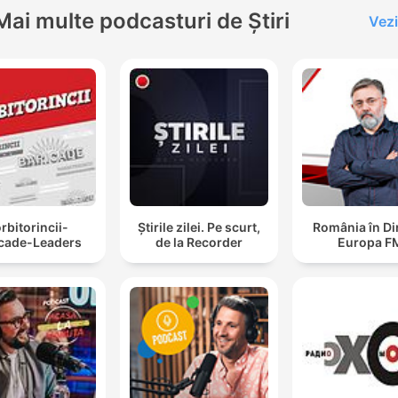
Mai multe podcasturi de Știri
Vezi
rbitorincii-
Știrile zilei. Pe scurt,
România în Di
icade-Leaders
de la Recorder
Europa F