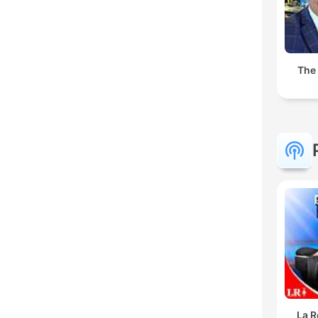
The
La R