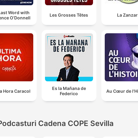
Last Word with
Les Grosses Têtes
La Zanzar
ence O’Donnell
Es la Mañana de
a Hora Caracol
Au Cœur de l'H
Federico
Podcasturi Cadena COPE Sevilla