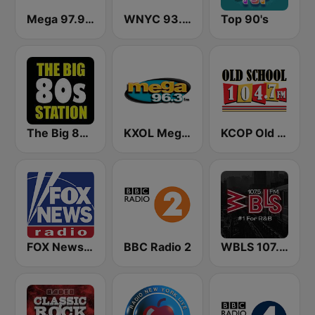
Mega 97.9 FM
WNYC 93.9 FM
Top 90's
The Big 80s Station
KXOL Mega 96.3 FM
KCOP Old School 104.7 FM
FOX News Radio
BBC Radio 2
WBLS 107.5 FM (US Only)