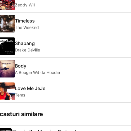
Zeddy Will
Timeless
The Weeknd
Shabang
Drake DeVille
Body
A Boogie Wit da Hoodie
Love Me JeJe
Tems
casturi similare