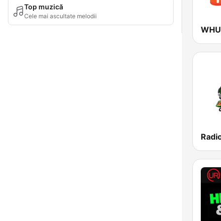
Top muzică
Cele mai ascultate melodii
WHUR
Radio