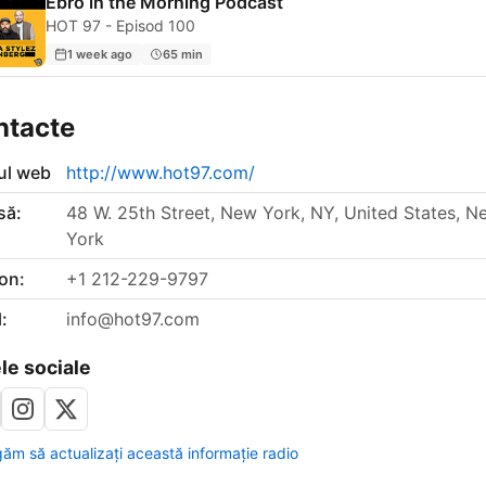
Ebro in the Morning Podcast
HOT 97 - Episod 100
1 week ago
65 min
ntacte
-ul web
http://www.hot97.com/
să:
48 W. 25th Street, New York, NY, United States, N
York
on:
+1 212-229-9797
:
info@hot97.com
le sociale
găm să actualizați această informație radio