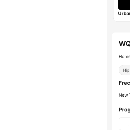
WQ
Home
Hip
Fre
New Y
Pro
L