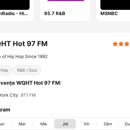
UrbanRadio - Hip Hop & RnB
95.7 R&B
MSNBC
HT Hot 97 FM
 of Hip Hop Since 1992
 Hop
R&B / Soul
cvențe WQHT Hot 97 FM:
ork City:
97.1 FM
gram
un
Mar
Mie
Joi
Vin
Sâm
D