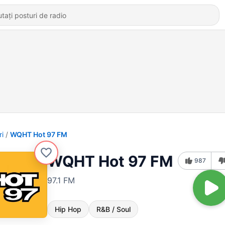
ri
WQHT Hot 97 FM
WQHT Hot 97 FM
987
97.1 FM
Hip Hop
R&B / Soul