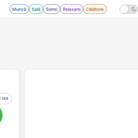
Muncă
Sală
Somn
Relaxare
Călătorie
168