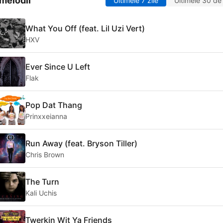
melodii
Ultimele 7 zile
Ultimele 30 de 
What You Off (feat. Lil Uzi Vert)
HXV
Ever Since U Left
Flak
Pop Dat Thang
Prinxxeianna
Run Away (feat. Bryson Tiller)
Chris Brown
The Turn
Kali Uchis
Twerkin Wit Ya Friends