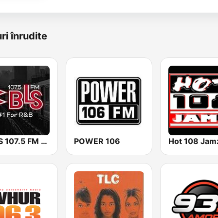
ri înrudite
WBLS 107.5 FM (US Only)
POWER 106
Hot 108 Jam