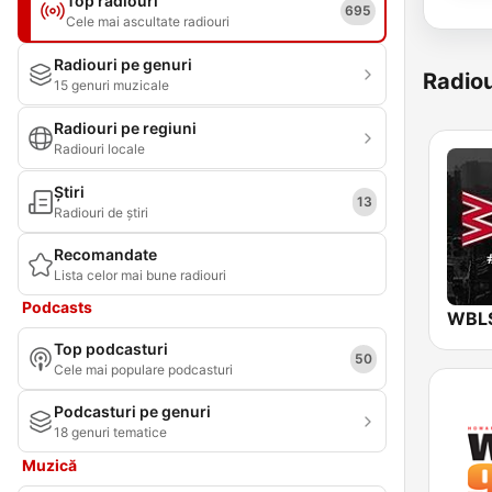
Top radiouri
695
Cele mai ascultate radiouri
Radiouri pe genuri
Radiou
15 genuri muzicale
Radiouri pe regiuni
Radiouri locale
Știri
13
Radiouri de știri
Recomandate
Lista celor mai bune radiouri
Podcasts
Top podcasturi
50
Cele mai populare podcasturi
Podcasturi pe genuri
18 genuri tematice
Muzică