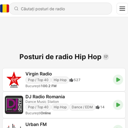
Posturi de radio Hip Hop
17
Virgin Radio
Pop / Top 40
Hip Hop
527
Bucureşti
100.2 FM
DJ Radio Romania
Dance Music Station
Pop / Top 40
Hip Hop
Dance / EDM
14
Bucureşti
Online
Urban FM