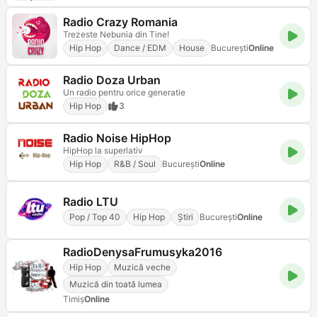
Radio Crazy Romania
Trezeste Nebunia din Tine!
Hip Hop
Dance / EDM
House
Bucureşti
Online
Radio Doza Urban
Un radio pentru orice generatie
Hip Hop
3
Radio Noise HipHop
HipHop la superlativ
Hip Hop
R&B / Soul
Bucureşti
Online
Radio LTU
Pop / Top 40
Hip Hop
Știri
Bucureşti
Online
RadioDenysaFrumusyka2016
Hip Hop
Muzică veche
Muzică din toată lumea
Timiș
Online