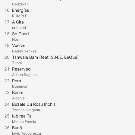
Cenzurah
16
Energías
RUMPLE
17
A Gira
unfazed
18
So Good
Nosi
19
Vuelve
Daddy Yankee
20
Tshwala Bam (feat. S.N.E, EeQue)
Titom
21
Reserved
Adrian Saguna
22
Porn
Dopeman
23
Boom
Aidonia
24
Buzele Cu Rosu Inchis
Tzanca Uraganu
25
Iubirea Ta
Mircea Eremia
26
Bună
Liviu Teodorescu