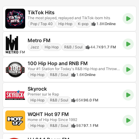
TikTok Hits
The most played, replayed and TikTok-born hits
Pop / Top 40
Hip Hop
K-pop
1.8K
Online
Metro FM
Jazz
Hip Hop
R&B / Soul
44.7K
91.7 FM
100 Hip Hop and RNB FM
Your #1 Station for Today's R&B Hip Hop and Throwbacks
Hip Hop
R&B / Soul
1.6K
Online
Skyrock
Premier sur le Rap
Hip Hop
R&B / Soul
65K
96.0 FM
WQHT Hot 97 FM
Home of Hip Hop Since 1992
Hip Hop
R&B / Soul
987
97.1 FM