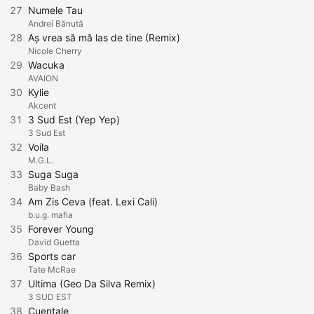
27
Numele Tau
Andrei Bănută
28
Aș vrea să mă las de tine (Remix)
Nicole Cherry
29
Wacuka
AVAION
30
Kylie
Akcent
31
3 Sud Est (Yep Yep)
3 Sud Est
32
Voila
M.G.L.
33
Suga Suga
Baby Bash
34
Am Zis Ceva (feat. Lexi Cali)
b.u.g. mafia
35
Forever Young
David Guetta
36
Sports car
Tate McRae
37
Ultima (Geo Da Silva Remix)
3 SUD EST
38
Cuentale