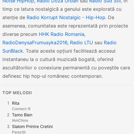
Noise HipHop
,
Radio Doza Urban
sau
Radio Sud Stil
, în
timp ce latura nostalgică a genului este explorată cu
atenție de
Radio Korrupt Nostalgic - Hip-Hop
. De
asemenea, comunitatea este reprezentată prin proiecte
diverse precum
HHK Radio Romania
,
RadioDenysaFrumusyka2016
,
Radio LTU
sau
Radio
SunBlack
. Toate aceste opțiuni facilitează accesul
instantaneu la o cultură muzicală bogată, oferind
ascultătorilor o conexiune permanentă cu poveștile care
definesc hip hop-ul românesc contemporan.
TOP MELODII
1
Rita
Connect-R
2
Tamo Bien
IAmChino
3
Slalom Printre Cretini
Paraziții