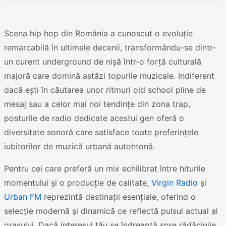
Scena hip hop din România a cunoscut o evoluție
remarcabilă în ultimele decenii, transformându-se dintr-
un curent underground de nișă într-o forță culturală
majoră care domină astăzi topurile muzicale. Indiferent
dacă ești în căutarea unor ritmuri old school pline de
mesaj sau a celor mai noi tendințe din zona trap,
posturile de radio dedicate acestui gen oferă o
diversitate sonoră care satisface toate preferințele
iubitorilor de muzică urbană autohtonă.
Pentru cei care preferă un mix echilibrat între hiturile
momentului și o producție de calitate,
Virgin Radio
și
Urban FM
reprezintă destinații esențiale, oferind o
selecție modernă și dinamică ce reflectă pulsul actual al
orașului. Dacă interesul tău se îndreaptă spre rădăcinile