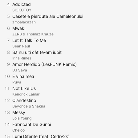
4
Addicted
SICKOTOY
5
Casetele pierdute ale Cameleonului
zmoalacazan
6
Mwaki
ZERB & Thomaz Krauze
7
Let It Talk To Me
Sean Paul
8
Să nu uiți cât te-am iubit
Irina Rimes
9
Amor Herdido (LesFUNK Remix)
DJ Sava
10
E vina mea
Puya
11
Not Like Us
Kendrick Lamar
12
Clandestino
Beyoncé & Shakira
13
Messy
Lola Young
14
Fabricant De Gunoi
Cheloo
15
Lumi Diferite (feat. Cedry2k)