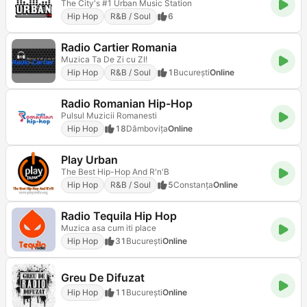
The City's #1 Urban Music Station
Hip Hop
R&B / Soul
6
Radio Cartier Romania
Muzica Ta De Zi cu ZI!
Hip Hop
R&B / Soul
1
Bucureşti
Online
Radio Romanian Hip-Hop
Pulsul Muzicii Romanesti
Hip Hop
18
Dâmboviţa
Online
Play Urban
The Best Hip-Hop And R'n'B
Hip Hop
R&B / Soul
5
Constanța
Online
Radio Tequila Hip Hop
Muzica asa cum iti place
Hip Hop
31
Bucureşti
Online
Greu De Difuzat
Hip Hop
11
Bucureşti
Online