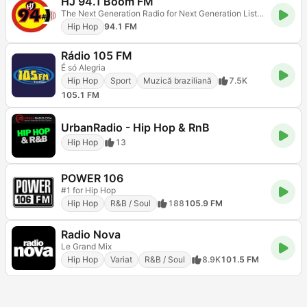
HJ 94.1 Boom FM
The Next Generation Radio for Next Generation Listeners!
Hip Hop
94.1 FM
Rádio 105 FM
É só Alegria
Hip Hop
Sport
Muzică braziliană
7.5K
105.1 FM
UrbanRadio - Hip Hop & RnB
Hip Hop
13
POWER 106
#1 for Hip Hop
Hip Hop
R&B / Soul
188
105.9 FM
Radio Nova
Le Grand Mix
Hip Hop
Variat
R&B / Soul
8.9K
101.5 FM