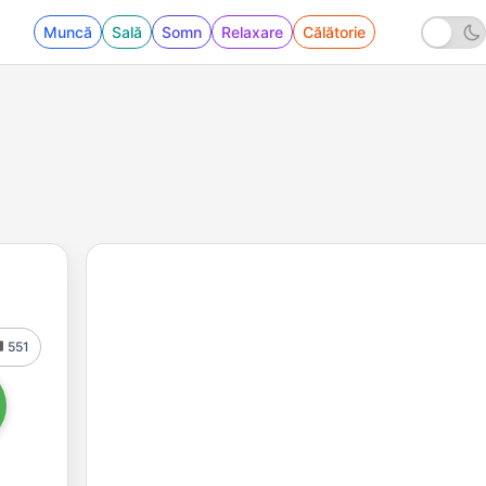
Muncă
Sală
Somn
Relaxare
Călătorie
551