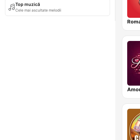
Top muzică
Cele mai ascultate melodii
Roma
Amo