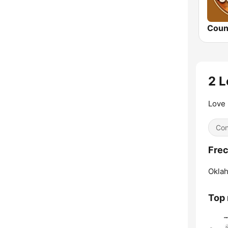
Coun
2 L
Love 
Con
Frec
Oklah
Top 