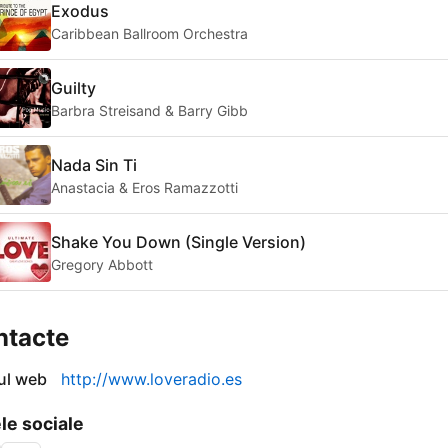
Exodus
Caribbean Ballroom Orchestra
Guilty
Barbra Streisand & Barry Gibb
Nada Sin Ti
Anastacia & Eros Ramazzotti
Shake You Down (Single Version)
Gregory Abbott
ntacte
-ul web
http://www.loveradio.es
le sociale