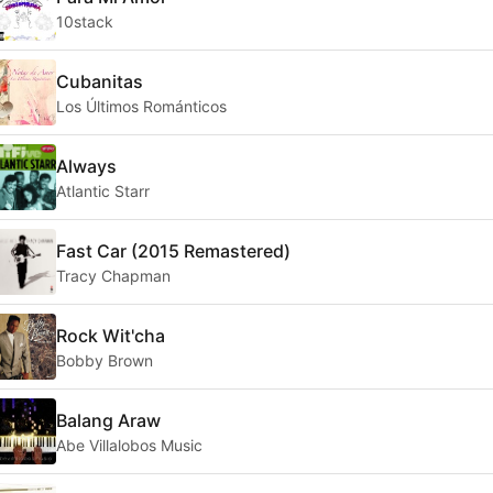
10stack
Cubanitas
Los Últimos Románticos
Always
Atlantic Starr
Fast Car (2015 Remastered)
Tracy Chapman
Rock Wit'cha
Bobby Brown
Balang Araw
Abe Villalobos Music