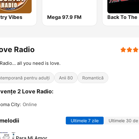
try Vibes
Mega 97.9 FM
ove Radio
Radio... all you need is love.
temporană pentru adulți
Anii 80
Romantică
vențe 2 Love Radio:
oma City:
Online
melodii
Ultimele 7 zile
Ultimele 30 de 
Para Mi Amor