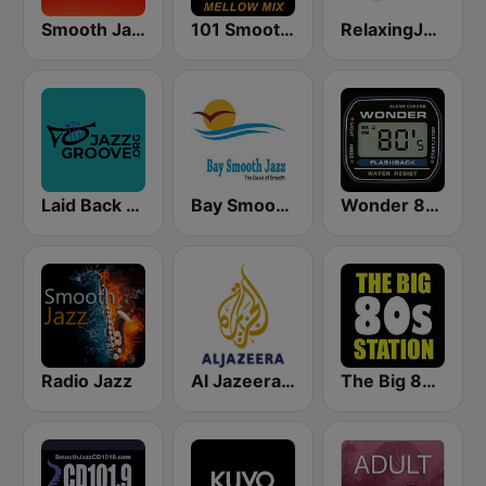
Smooth Jazz 247
101 Smooth Jazz Mellow Mix
RelaxingJazz.com - Smooth Jazz
Laid Back Jazz
Bay Smooth Jazz
Wonder 80's
Radio Jazz
Al Jazeera Arabic (قناة الجزيرة)
The Big 80s Station