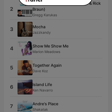
Cafe Agogo (feat. Luis Conte & Rick
2
Braun)
Gregg Karukas
Mocha
3
Jazzkandy
Show Me Show Me
4
Marion Meadows
Together Again
5
Dave Koz
Island Life
6
Ken Navarro
Andre's Place
7
Shakatak