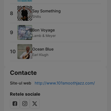
Say Something
8
Shilts
Bon Voyage
9
Lamb & Meyer
Ocean Blue
10
Earl Klugh
Contacte
Site-ul web
http://www.101smoothjazz.com/
Retele sociale