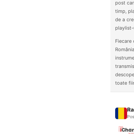
post car
timp, p
de a cre
playlist
Fiecare 
România.
instrume
transmis
descoper
toate fi
Ra
Pos