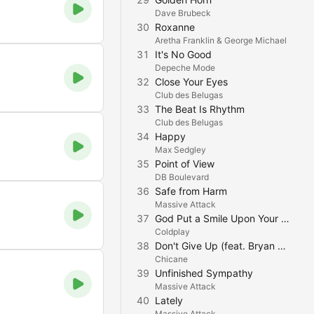
Dave Brubeck
30
Roxanne
Aretha Franklin & George Michael
31
It's No Good
Depeche Mode
32
Close Your Eyes
Club des Belugas
33
The Beat Is Rhythm
Club des Belugas
34
Happy
Max Sedgley
35
Point of View
DB Boulevard
36
Safe from Harm
Massive Attack
37
God Put a Smile Upon Your Face
Coldplay
38
Don't Give Up (feat. Bryan Adams)
Chicane
39
Unfinished Sympathy
Massive Attack
40
Lately
Massive Attack