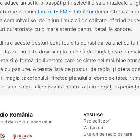
e aduce un suflu proaspăt prin selecțiile sale muzicale origi
latforme precum
Loudcity FM
și
Intuit.fm
demonstrează puter
a comunități solide în jurul muzicii de calitate, oferind acce
-uri curatoriate cu o mare atenție pentru detaliile sonore.
dintre aceste posturi contribuie la consolidarea unei culturi 
 Jazzul nu este doar simplă muzică de fundal; este un dial
nte și o formă de libertate care se simte cel mai bine atun
ă cu pasiune. Această listă de posturi de radio îți oferă pos
i magia saxofonului, finețea pianului și complexitatea ritmu
ind la un singur clic distanță pentru a-ți îmbogăți experiența 
dio România
Resurse
Radiodifuzorii
turi de radio și podcasturi
Widgeturi
Site-uri de radio pe țară