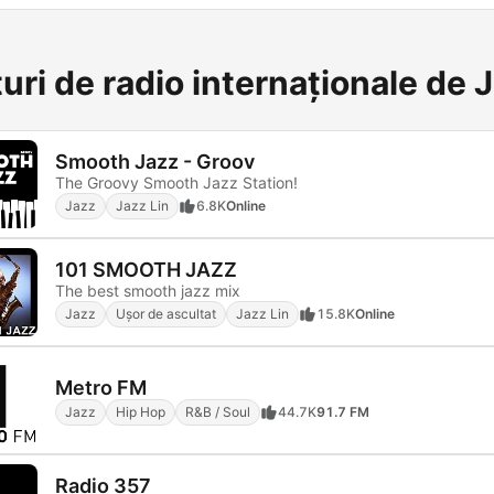
uri de radio internaționale de 
Smooth Jazz - Groov
The Groovy Smooth Jazz Station!
Jazz
Jazz Lin
6.8K
Online
101 SMOOTH JAZZ
The best smooth jazz mix
Jazz
Ușor de ascultat
Jazz Lin
15.8K
Online
Metro FM
Jazz
Hip Hop
R&B / Soul
44.7K
91.7 FM
Radio 357