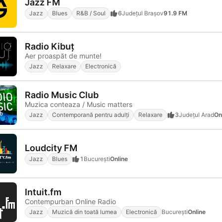
Jazz FM
Jazz
Blues
R&B / Soul
6
Județul Brașov
91.9 FM
Radio Kibuț
Aer proaspăt de munte!
Jazz
Relaxare
Electronică
Radio Music Club
Muzica conteaza / Music matters
Jazz
Contemporană pentru adulți
Relaxare
3
Județul Arad
On
Loudcity FM
Jazz
Blues
1
Bucureşti
Online
Intuit.fm
Contempurban Online Radio
Jazz
Muzică din toată lumea
Electronică
Bucureşti
Online