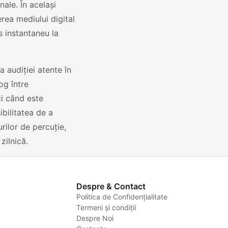
nale. În același
ea mediului digital
s instantaneu la
a audiției atente în
og între
ci când este
ibilitatea de a
rilor de percuție,
zilnică.
Despre & Contact
Politica de Confidențialitate
Termeni și condiții
Despre Noi