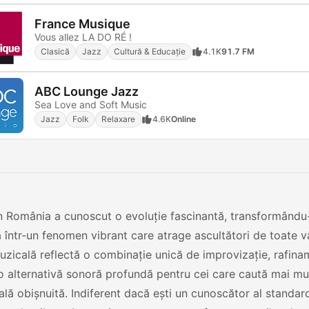
France Musique
Vous allez LA DO RÉ !
Clasică
Jazz
Cultură & Educație
4.1K
91.7 FM
ABC Lounge Jazz
Sea Love and Soft Music
Jazz
Folk
Relaxare
4.6K
Online
n România a cunoscut o evoluție fascinantă, transformându-
ă într-un fenomen vibrant care atrage ascultători de toate v
zicală reflectă o combinație unică de improvizație, rafinam
o alternativă sonoră profundă pentru cei care caută mai m
lă obișnuită. Indiferent dacă ești un cunoscător al standar