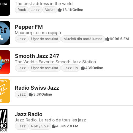
The best address in the world
Rock
Jazz
Variat
13.1K
Online
Pepper FM
Μουσική που σε αφορά
Jazz
Ușor de ascultat
Muzică din toată lumea
90
96.6 FM
Smooth Jazz 247
The World's Favorite Smooth Jazz Station.
Jazz
Ușor de ascultat
Jazz Lin
435
Online
Radio Swiss Jazz
Jazz
3.3K
Online
Jazz Radio
Jazz Radio, La radio de tous les jazz
Jazz
R&B / Soul
4.3K
92.8 FM