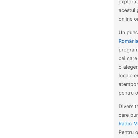
explorat
acestui 
online o
Un punct
România
programe
cei care
o aleger
locale e
atempora
pentru o
Diversit
care pun
Radio M
Pentru o