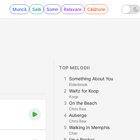
Muncă
Sală
Somn
Relaxare
Călătorie
TOP MELODII
1
Something About You
Elderbrook
2
Waltz for Koop
Koop
3
On the Beach
Chris Rea
4
Auberge
Chris Rea
5
Walking In Memphis
Cher
6
I'm a Rocker