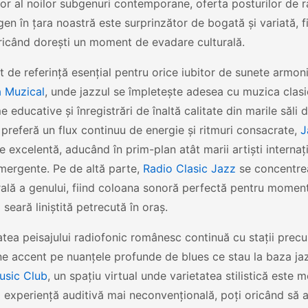
or al noilor subgenuri contemporane, oferta posturilor de 
gen în țara noastră este surprinzător de bogată și variată, f
ricând dorești un moment de evadare culturală.
 de referință esențial pentru orice iubitor de sunete armo
 Muzical
, unde jazzul se împletește adesea cu muzica clasi
 educative și înregistrări de înaltă calitate din marile săli 
 preferă un flux continuu de energie și ritmuri consacrate,
J
e excelentă, aducând în prim-plan atât marii artiști internați
mergente. Pe de altă parte,
Radio Clasic Jazz
se concentre
lă a genului, fiind coloana sonoră perfectă pentru moment
 seară liniștită petrecută în oraș.
atea peisajului radiofonic românesc continuă cu stații pre
e accent pe nuanțele profunde de blues ce stau la baza jaz
usic Club
, un spațiu virtual unde varietatea stilistică este 
 experiență auditivă mai neconvențională, poți oricând să 