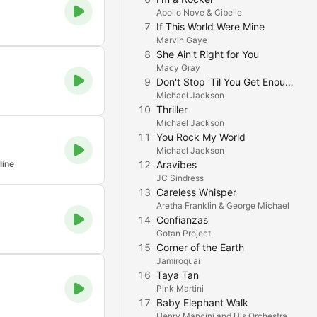
Apollo Nove & Cibelle
7
If This World Were Mine
Marvin Gaye
8
She Ain't Right for You
Macy Gray
9
Don't Stop 'Til You Get Enough
Michael Jackson
10
Thriller
Michael Jackson
11
You Rock My World
Michael Jackson
line
12
Aravibes
JC Sindress
13
Careless Whisper
Aretha Franklin & George Michael
14
Confianzas
Gotan Project
15
Corner of the Earth
Jamiroquai
16
Taya Tan
Pink Martini
17
Baby Elephant Walk
Henry Mancini and His Orchestra