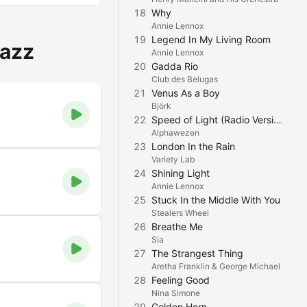
18
Why
Annie Lennox
19
Legend In My Living Room
Jazz
Annie Lennox
20
Gadda Rio
Club des Belugas
21
Venus As a Boy
Björk
22
Speed of Light (Radio Version)
Alphawezen
23
London In the Rain
Variety Lab
24
Shining Light
Annie Lennox
25
Stuck In the Middle With You
Stealers Wheel
26
Breathe Me
Sia
27
The Strangest Thing
Aretha Franklin & George Michael
28
Feeling Good
Nina Simone
29
Golden Horn