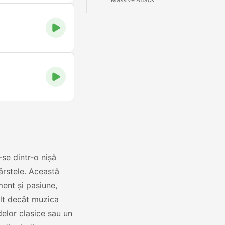
se dintr-o nișă
ârstele. Această
ent și pasiune,
ult decât muzica
delor clasice sau un