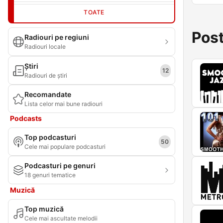
TOATE
Post
Radiouri pe regiuni
Radiouri locale
Știri
12
Radiouri de știri
Recomandate
Lista celor mai bune radiouri
Podcasts
Top podcasturi
50
Cele mai populare podcasturi
Podcasturi pe genuri
18 genuri tematice
Muzică
Top muzică
Cele mai ascultate melodii