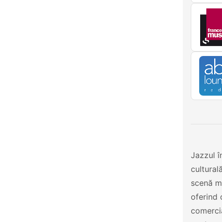
Jazzul î
cultural
scenă mu
oferind 
comercia