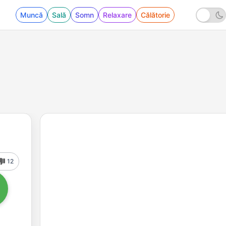
Muncă
Sală
Somn
Relaxare
Călătorie
12