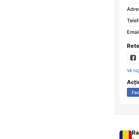
Adre
Telef
Email
Rete
Vă ru
Acți
Fa
Ra