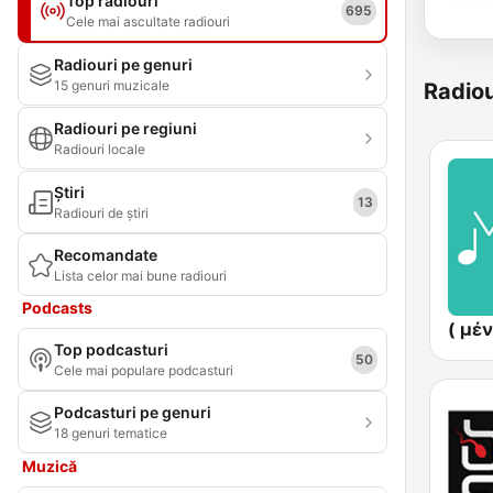
Top radiouri
695
Cele mai ascultate radiouri
Radiouri pe genuri
15 genuri muzicale
Radiou
Radiouri pe regiuni
Radiouri locale
Știri
13
Radiouri de știri
Recomandate
Lista celor mai bune radiouri
Podcasts
Top podcasturi
50
Cele mai populare podcasturi
Podcasturi pe genuri
18 genuri tematice
Muzică