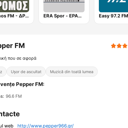
Dromos FM - ΔΡΟΜΟΣ 89.8
ERA Spor - ΕΡΑΣΠΟΡ
Easy 97.2 F
pper FM
ική που σε αφορά
z
Ușor de ascultat
Muzică din toată lumea
vențe Pepper FM:
s:
96.6 FM
ntacte
-ul web
http://www.pepper966.gr/