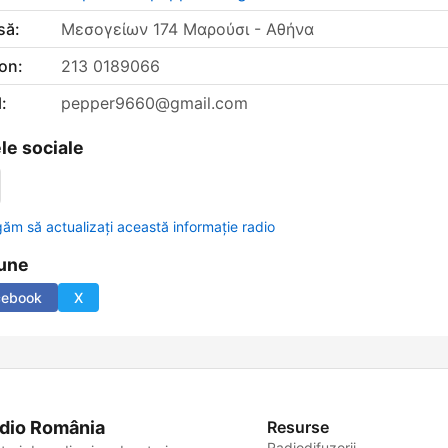
să:
Μεσογείων 174 Μαρούσι - Αθήνα
on:
213 0189066
:
pepper9660@gmail.com
le sociale
găm să actualizați această informație radio
une
cebook
X
dio România
Resurse
Radiodifuzorii