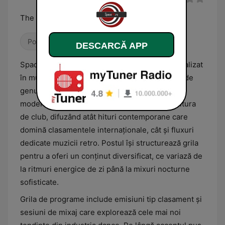
The Rhythm of Your City
Pop / Top 40
Dance / EDM
House
DESCARCĂ APP
SpaceFM Romania este un post de radio specializat
în muzică electronică, oferind o selecție vastă de
genuri precum house, disco house și remixuri
moderne. Formatul său este orientat către cultura
de club, difuzând atât hituri contemporane care
domină clasamentele internaționale, cât și fluxuri
dedicate muzicii retro. Postul își structurează grila
pentru a oferi un conținut diversificat, ce variază de
la ritmuri energice de zi până la mixuri nocturne
sofisticate.
Grila de programe include emisiuni tip clasament și
sesiuni de mixaj care explorează cele mai noi