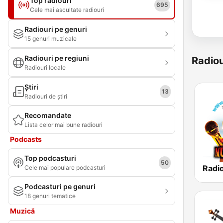
Top radiouri
695
Cele mai ascultate radiouri
Radiouri pe genuri
15 genuri muzicale
Radiouri pe regiuni
Radiou
Radiouri locale
Știri
13
Radiouri de știri
Recomandate
Lista celor mai bune radiouri
Podcasts
Top podcasturi
50
Radi
Cele mai populare podcasturi
Podcasturi pe genuri
18 genuri tematice
Muzică