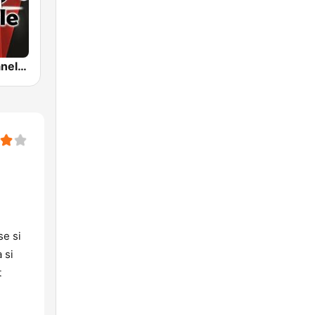
HIT Radio Manele Romania
se si
 si
t