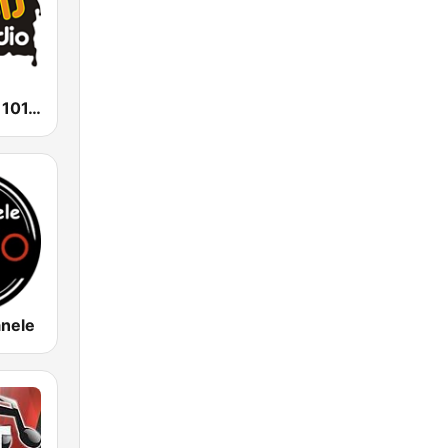
Radio Impuls 101.5 FM
anele