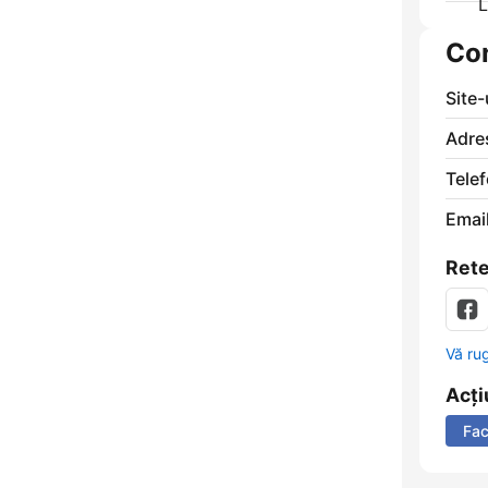
Co
Site
Adre
Telef
Email
Rete
Vă ru
Acți
Fa