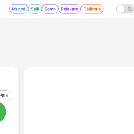
Muncă
Sală
Somn
Relaxare
Călătorie
4