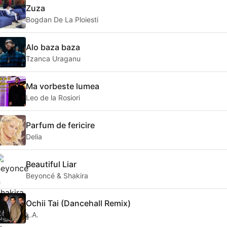
Zuza
Bogdan De La Ploiesti
Alo baza baza
Tzanca Uraganu
Ma vorbeste lumea
Leo de la Rosiori
Parfum de fericire
Delia
Beautiful Liar
Beyoncé & Shakira
Ochii Tai (Dancehall Remix)
L.A.