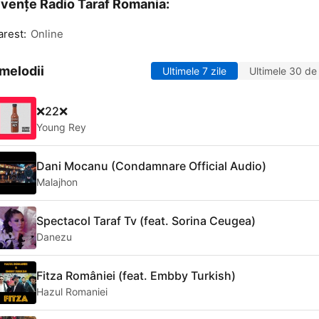
vențe Radio Taraf Romania:
rest:
Online
melodii
Ultimele 7 zile
Ultimele 30 de 
❌22❌
Young Rey
Dani Mocanu (Condamnare Official Audio)
Malajhon
Spectacol Taraf Tv (feat. Sorina Ceugea)
Danezu
Fitza României (feat. Embby Turkish)
Hazul Romaniei