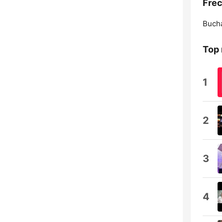
Frec
Bucha
Top 
1
2
3
4