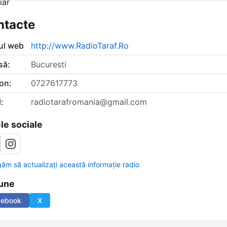
ntacte
-ul web
http://www.RadioTaraf.Ro
să:
Bucuresti
on:
0727617773
:
radiotarafromania@gmail.com
le sociale
găm să actualizați această informație radio
une
cebook
X