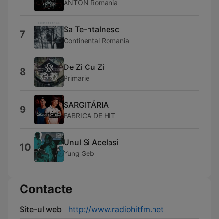
ANTON Romania
Sa Te-ntalnesc
7
Continental Romania
De Zi Cu Zi
8
Primarie
SARGITÁRIA
9
FABRICA DE HIT
Unul Si Acelasi
10
Yung Seb
Contacte
Site-ul web
http://www.radiohitfm.net