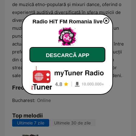
de muzică etno-populară și mixuri dance, oferind o
experiență auditivă diversificată în sfera muzicii de
divertisment românești. Pe lângă componenta
Radio HiT FM Romania live
muzicală dominantă, platforma funcționează ca un
punct de acces pentru noutăți din showbiz și
actualitate, asigurând o conexiune permanentă între
preferințele publicului și cele mai recente producții
DESCARCĂ APP
din domeniu. Postul este accesibil exclusiv prin
streaming online, facilitând recepția programelor
sale pentru comunitățile de români de pretutindeni.
Frecvențe Radio HiT FM Romania:
Bucharest:
Online
Top melodii
Ultimele 7 zile
Ultimele 30 de zile