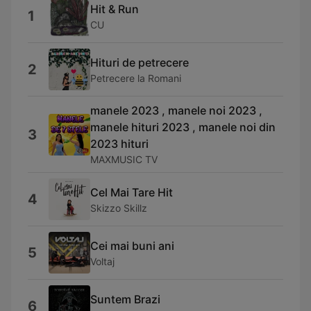
Hit & Run
1
CU
Hituri de petrecere
2
Petrecere la Romani
manele 2023 , manele noi 2023 ,
manele hituri 2023 , manele noi din
3
2023 hituri
MAXMUSIC TV
Cel Mai Tare Hit
4
Skizzo Skillz
Cei mai buni ani
5
Voltaj
Suntem Brazi
6