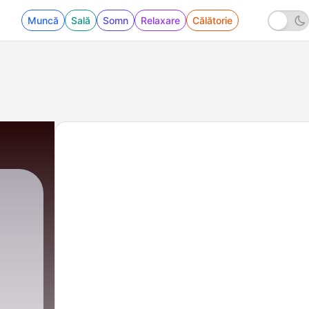
Muncă
Sală
Somn
Relaxare
Călătorie