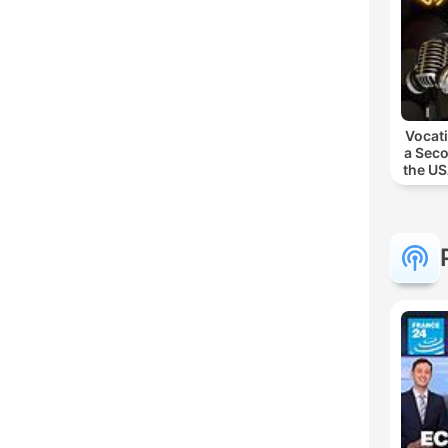
Vocati
a Sec
the US
Engli