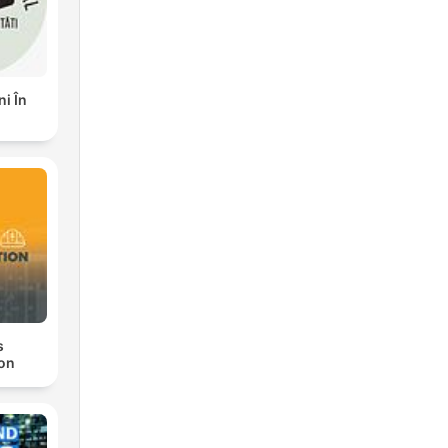
i În
s
on