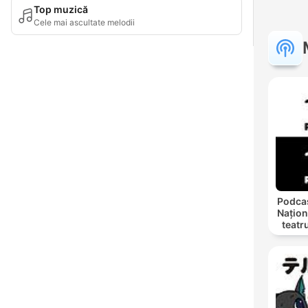
Top muzică
Cele mai ascultate melodii
Podcas
Națion
teatr