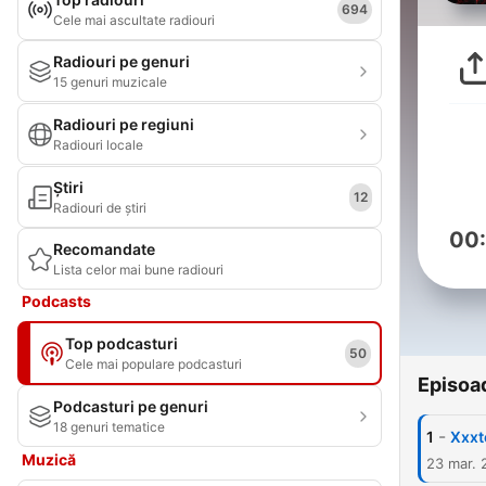
694
Cele mai ascultate radiouri
Radiouri pe genuri
15 genuri muzicale
Radiouri pe regiuni
Radiouri locale
Știri
12
Radiouri de știri
00
Recomandate
Lista celor mai bune radiouri
Podcasts
Top podcasturi
50
Cele mai populare podcasturi
Episoa
Podcasturi pe genuri
18 genuri tematice
-
1
Xxxt
Muzică
23 mar. 