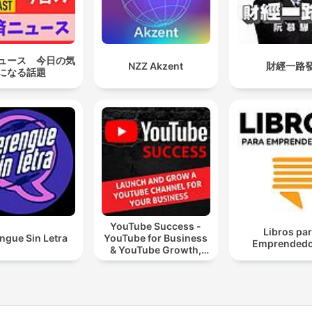
ュース 今日の気
NZZ Akzent
財經一路
になる話題
YouTube Success -
Libros pa
ngue Sin Letra
YouTube for Business
Emprendedo
& YouTube Growth,
Video Marketing