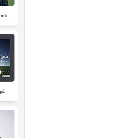
rcok
றல்