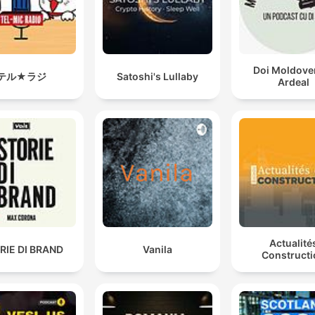
Doi Moldoven
テル★ラジ
Satoshi's Lullaby
Ardeal
Actualité
RIE DI BRAND
Vanila
Constructi