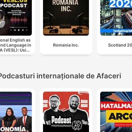
onal English as
ond Language in
Romania Inc.
Scotland 2
A (VESL): Using
sh for Jobs and
Careers
Podcasturi internaționale de Afaceri