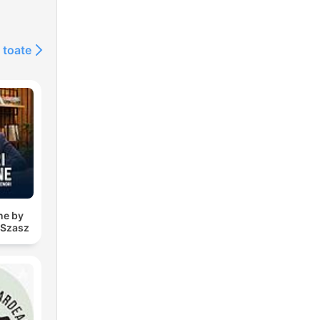
 toate
ne by
 Szasz