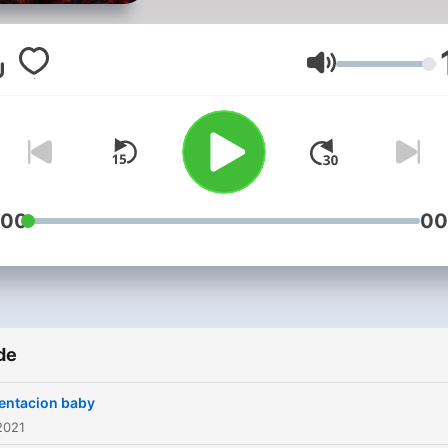
Volum
:00
00
de
entacion baby
2021