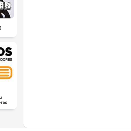
發
ra
res