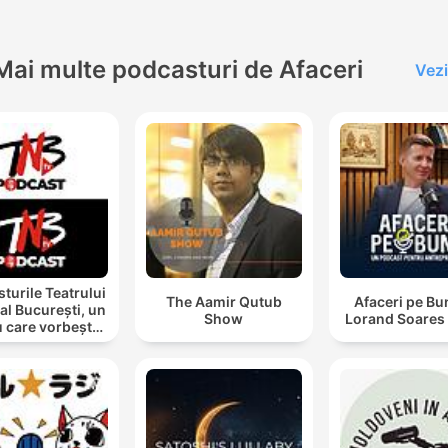
Mai multe podcasturi de Afaceri
Vezi
turile Teatrului
The Aamir Qutub
Afaceri pe Bu
al București, un
Show
Lorand Soares
u care vorbește
cu tine