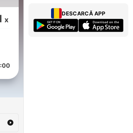
DESCARCĂ APP
1
x
:00