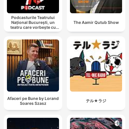
Podcasturile Teatrului
Național București, un
The Aamir Qutub Show
teatru care vorbește cu
tine
Afaceri pe Bune by Lorand
テル★ラジ
Soares Szasz