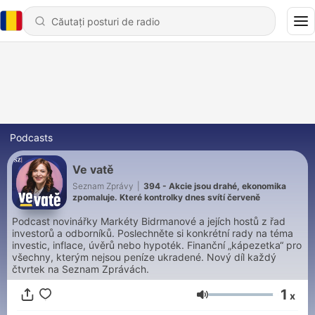
Podcasts
Ve vatě
Seznam Zprávy
|
394 - Akcie jsou drahé, ekonomika
zpomaluje. Které kontrolky dnes svítí červeně
Podcast novinářky Markéty Bidrmanové a jejích hostů z řad
investorů a odborníků. Poslechněte si konkrétní rady na téma
investic, inflace, úvěrů nebo hypoték. Finanční „kápezetka“ pro
všechny, kterým nejsou peníze ukradené. Nový díl každý
čtvrtek na Seznam Zprávách.
1
x
Volum