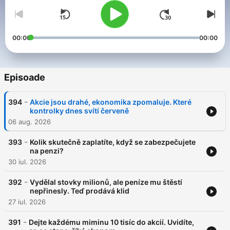
00:00
00:00
Episoade
-
394
Akcie jsou drahé, ekonomika zpomaluje. Které
kontrolky dnes svítí červeně
06 aug. 2026
-
393
Kolik skutečně zaplatíte, když se zabezpečujete
na penzi?
30 iul. 2026
-
392
Vydělal stovky milionů, ale peníze mu štěstí
nepřinesly. Teď prodává klid
27 iul. 2026
-
391
Dejte každému miminu 10 tisíc do akcií. Uvidíte,