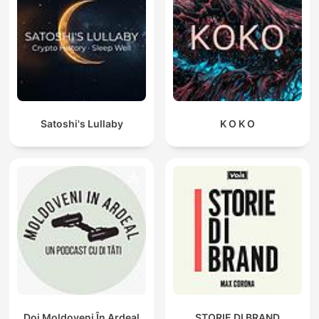
Satoshi's Lullaby
K O K O
Doi Moldoveni În Ardeal
STORIE DI BRAND