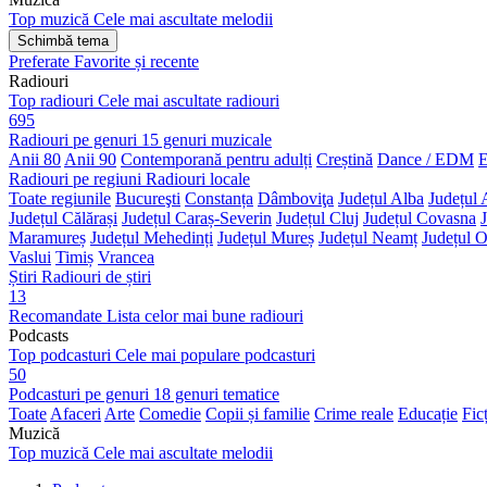
Top muzică
Cele mai ascultate melodii
Schimbă tema
Preferate
Favorite și recente
Radiouri
Top radiouri
Cele mai ascultate radiouri
695
Radiouri pe genuri
15 genuri muzicale
Anii 80
Anii 90
Contemporană pentru adulți
Creștină
Dance / EDM
E
Radiouri pe regiuni
Radiouri locale
Toate regiunile
Bucureşti
Constanța
Dâmboviţa
Județul Alba
Județul 
Județul Călărași
Județul Caraș-Severin
Județul Cluj
Județul Covasna
Maramureș
Județul Mehedinți
Județul Mureș
Județul Neamț
Județul O
Vaslui
Timiș
Vrancea
Știri
Radiouri de știri
13
Recomandate
Lista celor mai bune radiouri
Podcasts
Top podcasturi
Cele mai populare podcasturi
50
Podcasturi pe genuri
18 genuri tematice
Toate
Afaceri
Arte
Comedie
Copii și familie
Crime reale
Educație
Fic
Muzică
Top muzică
Cele mai ascultate melodii