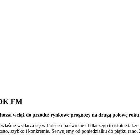
 TOK FM
wa hossa wciąż do przodu: rynkowe prognozy na drugą połowę roku
właśnie wydarza się w Polsce i na świecie? I dlaczego to istotne takż
rosto, szybko i konkretnie. Serwujemy od poniedziałku do piątku ran