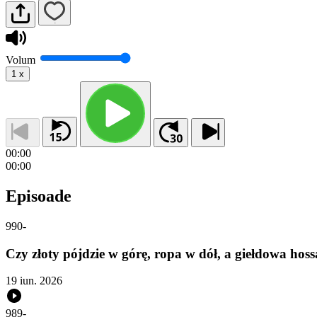
Volum
1
x
00:00
00:00
Episoade
990
-
Czy złoty pójdzie w górę, ropa w dół, a giełdowa h
19 iun. 2026
989
-