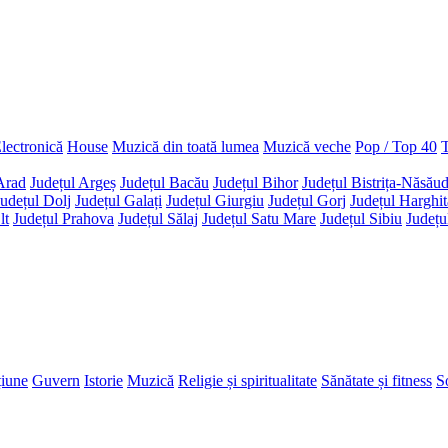
lectronică
House
Muzică din toată lumea
Muzică veche
Pop / Top 40
T
Arad
Județul Argeș
Județul Bacău
Județul Bihor
Județul Bistrița-Năsău
Județul Dolj
Județul Galați
Județul Giurgiu
Județul Gorj
Județul Harghit
lt
Județul Prahova
Județul Sălaj
Județul Satu Mare
Județul Sibiu
Județu
țiune
Guvern
Istorie
Muzică
Religie și spiritualitate
Sănătate și fitness
So