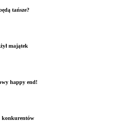
 będą tańsze?
ożył majątek
ftowy happy end!
ka konkurentów