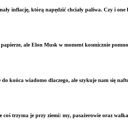
ymały inflację, którą napędzić chciały paliwa. Czy i one
 na papierze, ale Elon Musk w moment kosmicznie pomn
Nie do końca wiadomo dlaczego, ale szykuje nam się na
le coś trzyma je przy ziemi: my, pasażerowie oraz wal