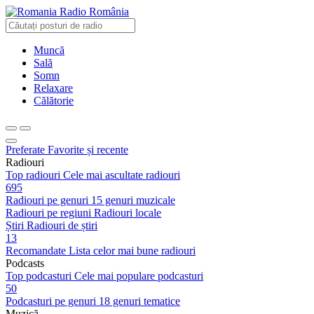
Radio România
Muncă
Sală
Somn
Relaxare
Călătorie
Preferate
Favorite și recente
Radiouri
Top radiouri
Cele mai ascultate radiouri
695
Radiouri pe genuri
15 genuri muzicale
Radiouri pe regiuni
Radiouri locale
Știri
Radiouri de știri
13
Recomandate
Lista celor mai bune radiouri
Podcasts
Top podcasturi
Cele mai populare podcasturi
50
Podcasturi pe genuri
18 genuri tematice
Muzică