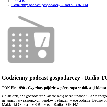
Podcasts
Codzienny podcast gospodarczy - Radio TOK FM
Codzienny podcast gospodarczy - Radio
TOK FM
|
990 - Czy złoty pójdzie w górę, ropa w dół, a giełdo
Co się dzieje w gospodarce? Jak się mają nasze finanse? Co ważnego 
na temat najważniejszych trendów i zdarzeń w gospodarce. Będzie p
Maklerski Oanda TMS Brokers. - Radio TOK FM