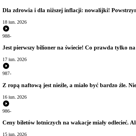
Dla zdrowia i dla niższej inflacji: nowalijki! Powstrz
18 iun. 2026
988
-
Jest pierwszy bilioner na świecie! Co prawda tylko
17 iun. 2026
987
-
Z ropą naftową jest nieźle, a miało być bardzo źle. 
16 iun. 2026
986
-
Ceny biletów lotniczych na wakacje miały odlecieć. A
15 iun. 2026