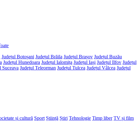
oate
d
Județul Botoșani
Județul Brăila
Județul Brașov
Județul Buzău
a
Județul Hunedoara
Județul Ialomița
Județul Iași
Județul Ilfov
Județul
l Suceava
Judeţul Teleorman
Județul Tulcea
Județul Vâlcea
Județul
cietate și cultură
Sport
Știință
Știri
Tehnologie
Timp liber
TV și film