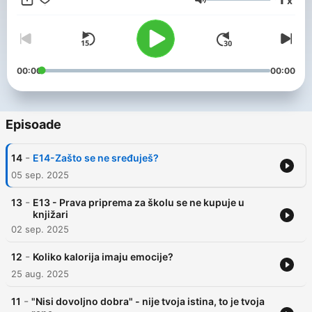
x
toplinu i promenu – i u tvoj život, i u tvoju porodicu.
Volum
00:00
00:00
Episoade
-
14
E14-Zašto se ne sređuješ?
05 sep. 2025
-
13
E13 - Prava priprema za školu se ne kupuje u
knjižari
02 sep. 2025
-
12
Koliko kalorija imaju emocije?
25 aug. 2025
-
11
"Nisi dovoljno dobra" - nije tvoja istina, to je tvoja