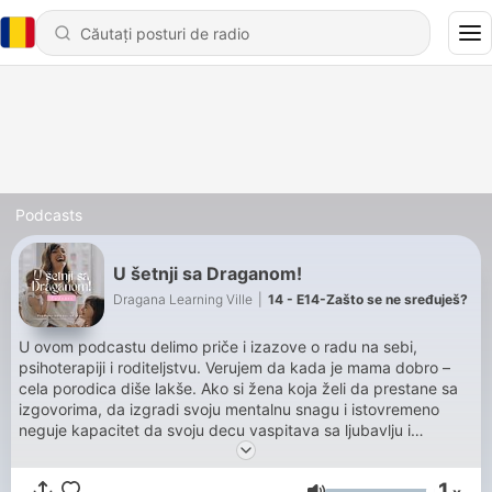
Podcasts
U šetnji sa Draganom!
Dragana Learning Ville
|
14 - E14-Zašto se ne sređuješ?
U ovom podcastu delimo priče i izazove o radu na sebi,
psihoterapiji i roditeljstvu. Verujem da kada je mama dobro –
cela porodica diše lakše. Ako si žena koja želi da prestane sa
izgovorima, da izgradi svoju mentalnu snagu i istovremeno
neguje kapacitet da svoju decu vaspitava sa ljubavlju i
smirenošću – na pravom si mestu. Promena počinje od tebe.
Pridruži mi se u razgovorima koji imaju moć da unesu sigurnost,
1