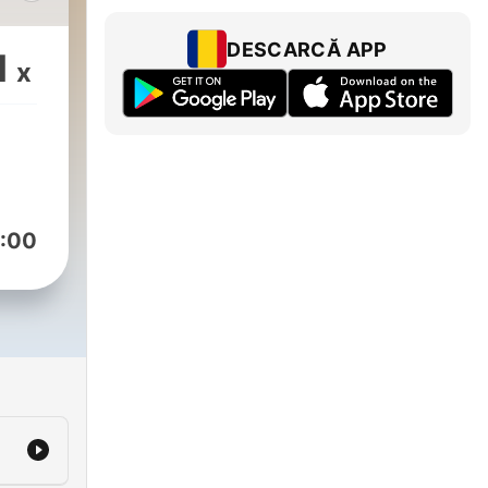
avim
DESCARCĂ APP
1
x
em
iki
ane,
na,
:00
ti
 z