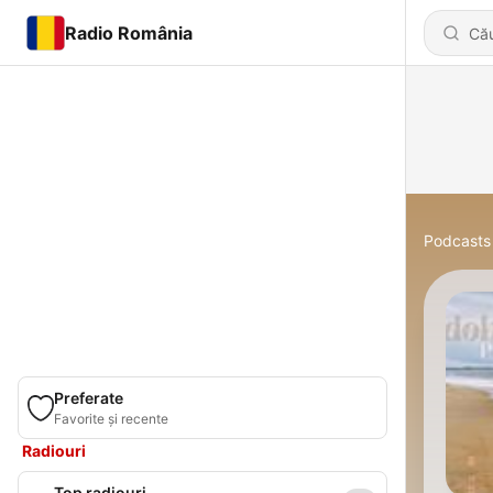
Radio România
Podcasts
Preferate
Favorite și recente
Radiouri
Top radiouri