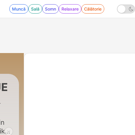
Muncă
Sală
Somn
Relaxare
Călătorie
JE
iko