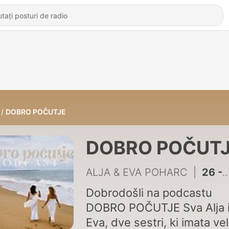
DOBRO POČUTJE
DOBRO POČUT
ALJA & EVA POHARC
|
26 - Sledi svojemu fokusu z mlado fotografinjo Tiso Gudzulić
Dobrodošli na podcastu
DOBRO POČUTJE Sva Alja in
Eva, dve sestri, ki imata vel