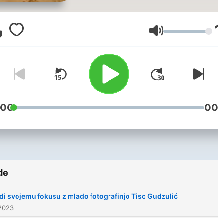
skupnih hobijev, predvsem
tistih, ki so povezani z zdr
načinom življenja in širjenj
Volum
pozitive. Najin podcast bo
temeljil predvsem na temat
osebne rasti, zdrave prehr
ljubezni do sebe, zakaj je
telesna aktivnost pomemb
:00
00
potovanjih, kako se postavi
na prvo mesto... Če imate
kakšno vprašanje o tej
tematiki, nama piši na
de
Instagram dobro_počutje in
veseljem odgovoriva.
di svojemu fokusu z mlado fotografinjo Tiso Gudzulić
 2023