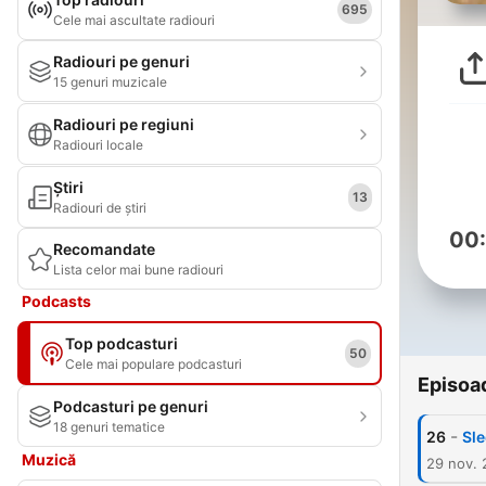
695
Cele mai ascultate radiouri
Radiouri pe genuri
15 genuri muzicale
Radiouri pe regiuni
Radiouri locale
Știri
13
Radiouri de știri
00
Recomandate
Lista celor mai bune radiouri
Podcasts
Top podcasturi
50
Cele mai populare podcasturi
Episoa
Podcasturi pe genuri
18 genuri tematice
-
26
Sle
Muzică
29 nov.