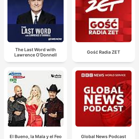
The Last Word with
Gość Radia ZET
Lawrence O’Donnell
El Bueno, la Mala y el Feo
Global News Podcast