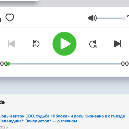
уникальный продукт - м
собираем в одном месте
мнения политологов,
Volum
экономистов, социологов
других экспертов. О
политике, экономике,
событиях в мире и стране
Как поступить с финанса
:00
00
что нас ждет в будущем?
Ответят гости наших эфи
Также смотрите нас на
de
YouTube:
https://www.youtube.co
Новый виток СВО, судьба «Яблока» и роль Кириенко в отъезде
Надеждина*. Венедиктов* — о главном
2026