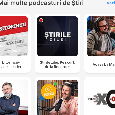
Mai multe podcasturi de Știri
Vezi
rbitorincii-
Știrile zilei. Pe scurt,
Acasa La Ma
icade-Leaders
de la Recorder