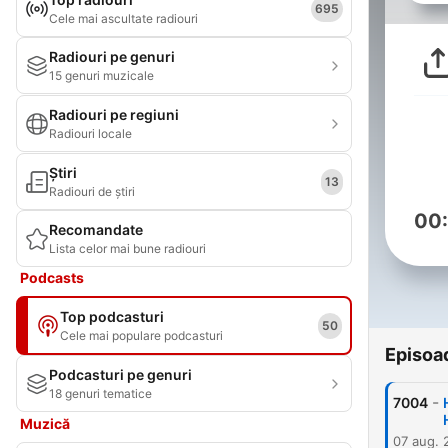
695
Cele mai ascultate radiouri
Radiouri pe genuri
15 genuri muzicale
Radiouri pe regiuni
Radiouri locale
Știri
13
Radiouri de știri
00
Recomandate
Lista celor mai bune radiouri
Podcasts
Top podcasturi
50
Cele mai populare podcasturi
Episoa
Podcasturi pe genuri
18 genuri tematice
-
7004
Muzică
07 aug. 