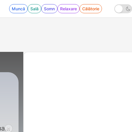
Muncă
Sală
Somn
Relaxare
Călătorie
вас