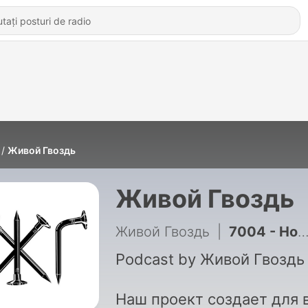
Живой Гвоздь
Живой Гвоздь
Живой Гвоздь
|
7004 - Новый виток СВО, судьба «Яблока» и роль Кириенко в отъезде Надеждина*. Венедиктов* — о главном
Podcast by Живой Гвоздь
Наш проект создает для 