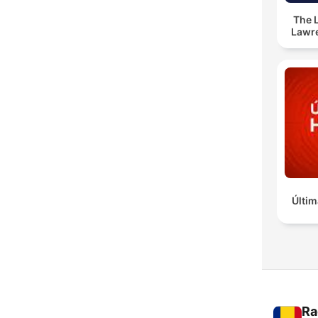
The 
Lawr
Últim
Ra