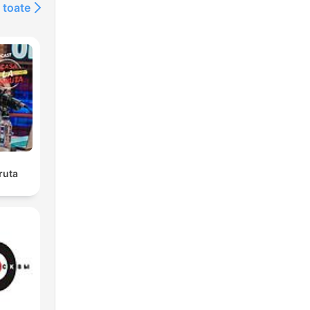
 toate
ruta