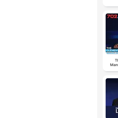
T
Man