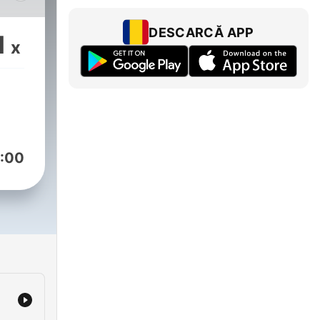
ы
DESCARCĂ APP
1
x
 и
.
ми и
:00
ров.
m/channel/UCWAIvx2yYLK_xTYD4F2mUNw