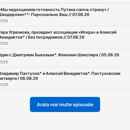
«Мы недооценили готовность Путина сжечь страну» /
Шендерович**: Персонально Ваш // 07.08.26
2026
Гера Угрюмова, президент ассоциации «Искра» и Алексей
Венедиктов* / Без посредников // 07.08.26
2026
Один с Дмитрием Быковым*. Феномен Шекспира / 05.08.26
2026
Владимир Пастухов* и Алексей Венедиктов*. Пастуховские
четверги / 06.08.26
 2026
Arata mai multe episoade