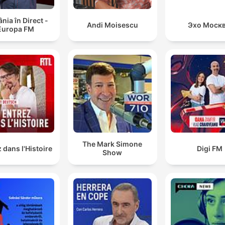
ia în Direct -
Andi Moisescu
Эхо Моск
Europa FM
The Mark Simone
 dans l'Histoire
Digi FM
Show