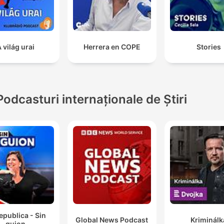
 világ urai
Herrera en COPE
Stories
Podcasturi internaționale de Știri
epublica - Sin
Global News Podcast
Kriminálk
guion