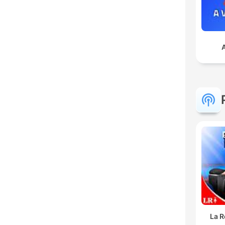
A
La R