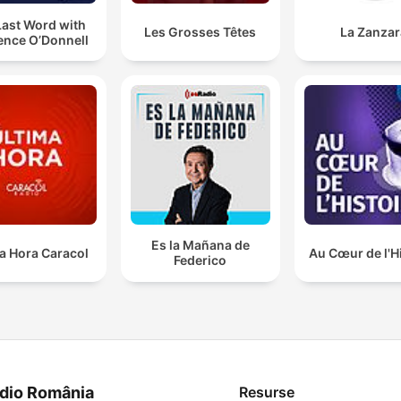
Last Word with
Les Grosses Têtes
La Zanzar
ence O’Donnell
Es la Mañana de
a Hora Caracol
Au Cœur de l'H
Federico
dio România
Resurse