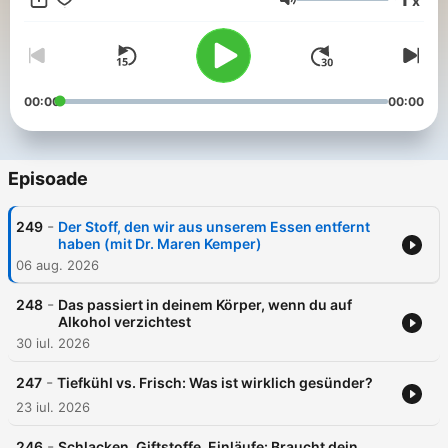
x
Interviews mit spannenden Expert:innen aus Ernährung,
Volum
Medizin und Psychologie – z. B. mit Marie Steffen („The Art of
Health“), Laura Schulte („Fit Laura“), Dr. Cordelia Schott, Jessi
Nitschke („vollundwertig“) oder Psychologin Stefanie Stahl.
Auch Sporternährung, Ernährungstrends und Alltagstipps
kommen nicht zu kurz. Satte Sache liefert dir verständliche
00:00
00:00
und fundierte Antworten auf deine Fragen rund um gesunde
Ernährung. Für alle, die ihre Gesundheit selbst in die Hand
nehmen wollen – mit Kopf, Herz und ohne Dogmen.
Episoade
-
249
Der Stoff, den wir aus unserem Essen entfernt
haben (mit Dr. Maren Kemper)
06 aug. 2026
-
248
Das passiert in deinem Körper, wenn du auf
Alkohol verzichtest
30 iul. 2026
-
247
Tiefkühl vs. Frisch: Was ist wirklich gesünder?
23 iul. 2026
-
246
Schlacken, Giftstoffe, Einläufe: Braucht dein