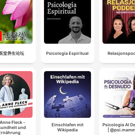
医堂养生论坛
Psicología Espiritual
Relasjonspo
 Anne Fleck -
Einschlafen mit
Psicologia Al 
undheit und
Wikipedia
| @psi.mammo
Ernährung