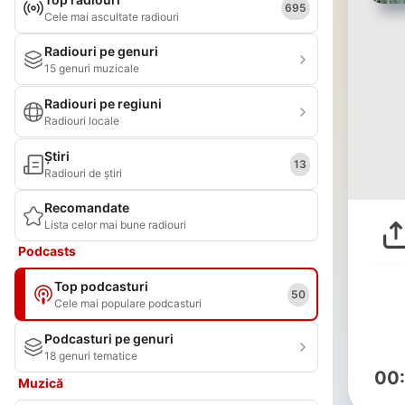
695
Cele mai ascultate radiouri
Radiouri pe genuri
15 genuri muzicale
Radiouri pe regiuni
Radiouri locale
Știri
13
Radiouri de știri
Recomandate
Lista celor mai bune radiouri
Podcasts
Top podcasturi
50
Cele mai populare podcasturi
Podcasturi pe genuri
18 genuri tematice
00
Muzică