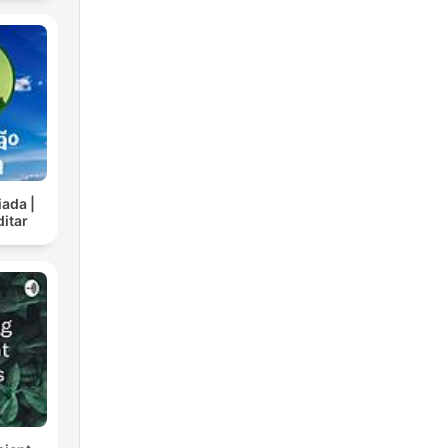
ada |
ditar