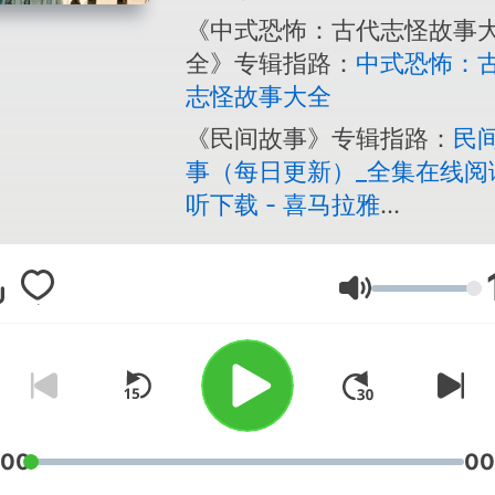
《中式恐怖：古代志怪故事
全》专辑指路：
中式恐怖：
志怪故事大全
《民间故事》专辑指路：
民
事（每日更新）_全集在线阅
听下载 - 喜马拉雅
(ximalaya.com)
Volum
:00
00