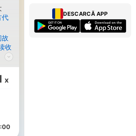
大
DESCARCĂ APP
古代
间故
读收
1
x
:00