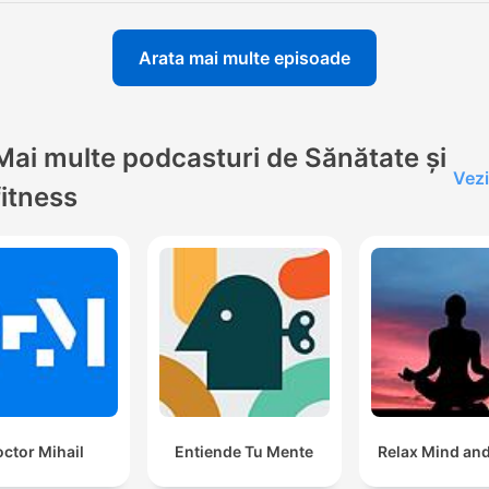
Arata mai multe episoade
Mai multe podcasturi de Sănătate și
Vezi
fitness
ctor Mihail
Entiende Tu Mente
Relax Mind an