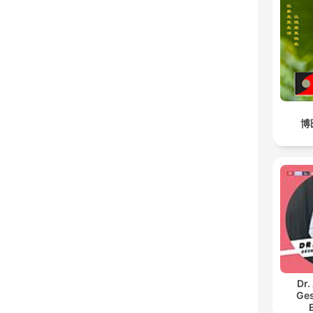
博
Dr.
Ges