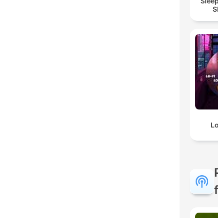
Slee
S
L