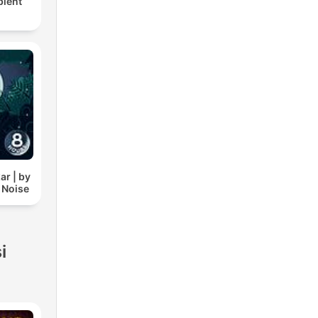
bient
ar | by
 Noise
i