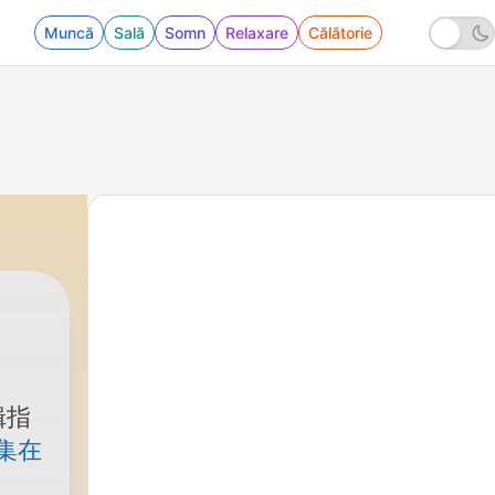
Muncă
Sală
Somn
Relaxare
Călătorie
辑指
集在