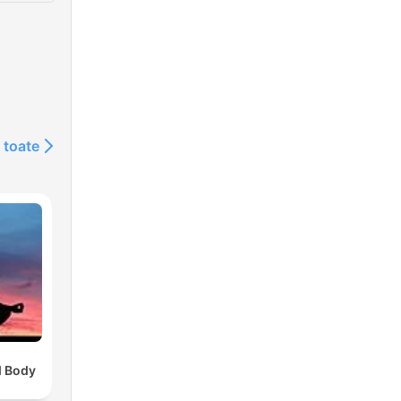
 toate
d Body