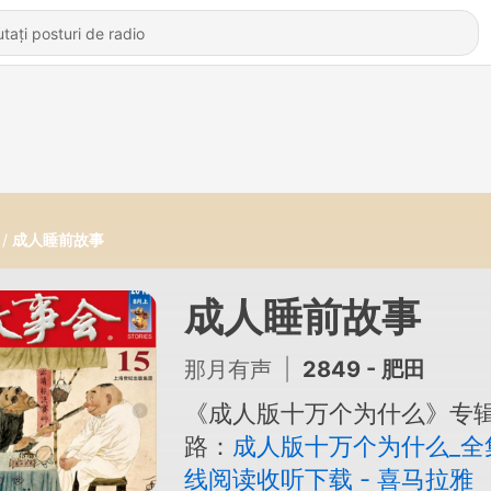
成人睡前故事
成人睡前故事
那月有声
|
2849 - 肥田
《成人版十万个为什么》专
路：
成人版十万个为什么_全
线阅读收听下载 - 喜马拉雅