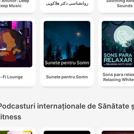
p Anchor: Deep
Soothing Am
روانشناسی دکتر هلاکویی
leep Music
Sounds
Sons para relax
o-Fi Lounge
Sunete pentru Somn
Relaxing White
Podcasturi internaționale de Sănătate ș
fitness