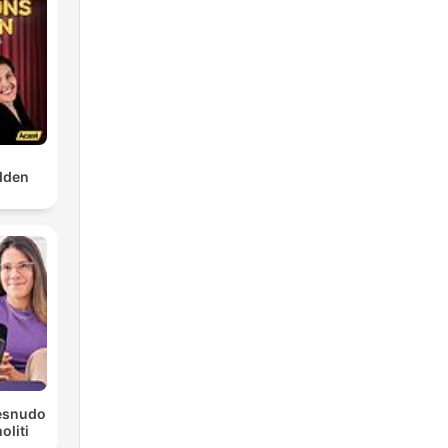
dden
Desnudo
liti