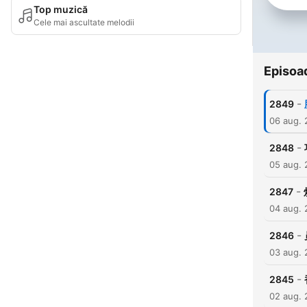
Top muzică
Cele mai ascultate melodii
Episoa
-
2849
06 aug.
-
2848
05 aug.
-
2847
04 aug.
-
2846
03 aug.
-
2845
02 aug.