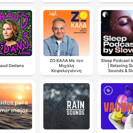
ΖΩ ΚΑΛΑ Με τον
Sleep Podcast 
aud Dedans
Μιχάλη
| Relaxing S
Κεφαλογιάννη
Sounds & Sl
Stories | Natur
For Sleep | 